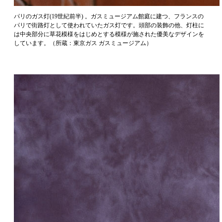
パリのガス灯(19世紀前半) 。ガスミュージアム館庭に建つ、フランスの
パリで街路灯として使われていたガス灯です。頭部の装飾の他、灯柱に
は中央部分に草花模様をはじめとする模様が施された優美なデザインを
しています。（所蔵：東京ガス ガスミュージアム）