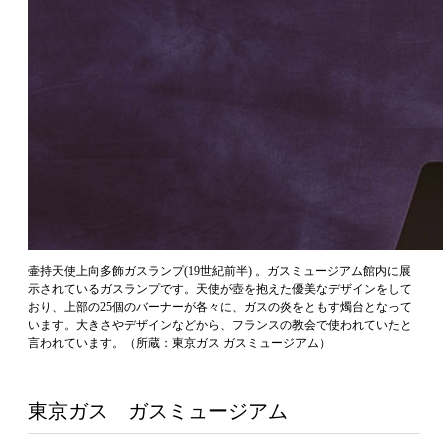
壷持天使上向多飾ガスランプ(19世紀前半) 。ガスミュージアム館内に展
示されているガスランプです。天使が壺を抱えた優美なデザインをして
おり、上部の25個のバーナーが各々に、ガスの炎をともす燭台となって
います。大きさやデザインなどから、フランスの教会で使われていたと
言われています。（所蔵：東京ガス ガスミュージアム）
東京ガス ガスミュージアム