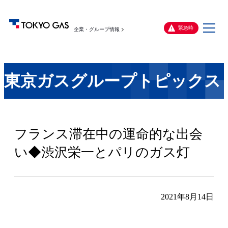
メ
緊急時
企業・グループ情報
ニ
ュ
ー
東京ガスグループトピックス
フランス滞在中の運命的な出会
い◆渋沢栄一とパリのガス灯
2021年8月14日