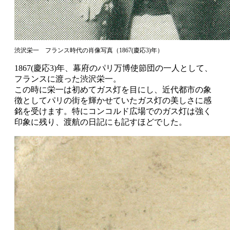
渋沢栄一 フランス時代の肖像写真（1867(慶応3)年）
1867(慶応3)年、幕府のパリ万博使節団の一人として、
フランスに渡った渋沢栄一。
この時に栄一は初めてガス灯を目にし、近代都市の象
徴としてパリの街を輝かせていたガス灯の美しさに感
銘を受けます。特にコンコルド広場でのガス灯は強く
印象に残り、渡航の日記にも記すほどでした。