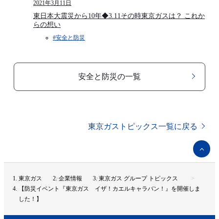
2021年3月11日
東日本大震災から10年◆3.11その時東京ガスは？ これか
らの想い
#安全と防災​
安全と防災​の一覧
東京ガストピックス一覧に戻る
ペ
ー
ジ
ト
東京ガス
企業情報
東京ガス グループ トピックス
ッ
【防災イベント『東京ガス イザ！カエルキャラバン！』を開催しま
プ
した！】
へ