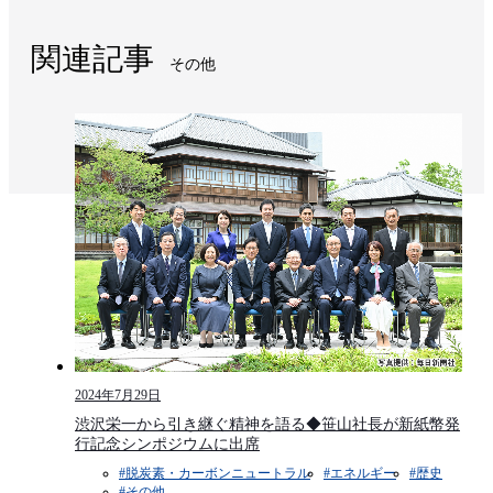
関連記事
その他
2024年7月29日
渋沢栄一から引き継ぐ精神を語る◆笹山社長が新紙幣発
行記念シンポジウムに出席
#脱炭素・カーボンニュートラル
#エネルギー
#歴史
#その他