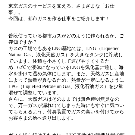
東京ガスのサービスを支える、さまざまな「お仕
事」。
今回は、都市ガスを作る仕事をご紹介します！
普段使っている都市ガスがどのように作られるか、ご
存知ですか？
ガスの工場でもあるLNG基地では、LNG（Liquefied
Natural Gas、液化天然ガス）を大きなタンクに貯蔵し
ています。体積を小さくして運びやすくするた
め-162℃で液体になっているLNGを気化器に通し、海
水を掛けて温め気体にします。また、天然ガスは産地
によって熱量が異なるため、熱量が一定になるように
LPG（Liquefied Petroleum Gas、液化石油ガス）を少量
混ぜて調整しています。
さらに、天然ガスはそのままでは無色透明無臭なの
で、万一ガスが漏れ出てしまった時にもすぐに気づい
てもらえるよう、付臭装置でガスの臭いを付けてから
お客さまの所へ送り出します。