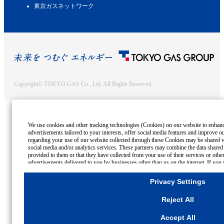
東京ガスネットワーク
Copyright© TOKYO GAS Co., Ltd. All Rights Reserved.
We use cookies and other tracking technologies (Cookies) on our website to enhance
advertisements tailored to your interests, offer social media features and improve o
regarding your use of our website collected through these Cookies may be shared wi
social media and/or analytics services. These partners may combine the data shared
provided to them or that they have collected from your use of their services or othe
advertisements delivered to you by businesses other than us on the internet. If you 
for Strictly Necessary Cookies, please click "Reject All". If you agree to the use of
select your preferences for each purpose, please click
"Privacy Settings"
button. Yo
Privacy Settings
settings at any time by clicking the
"Privacy Settings"
button on this banner or thro
For more information regarding the processing of personal information including Co
Reject All
Cookies Details
Privacy Policy
Accept All