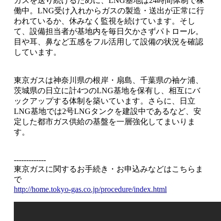
ガスを送り続けるために、LNG基地は24時間体制で稼
働中。LNG受け入れからガスの製造・送出が正常に行
われているか、休みなく監視を続けています。そし
て、設備担当者が基地内を毎日欠かさずパトロール。
目や耳、鼻など五感をフル活用して設備の状況を確認
しています。
東京ガスは神奈川県の根岸・扇島、千葉県の袖ケ浦、
茨城県の日立に計4つのLNG基地を保有し、相互にバ
ックアップする体制を築いています。さらに、日立
LNG基地では2号LNGタンクを建設中であるなど、安
定した都市ガス供給の基盤を一層強化してまいりま
す。
-------------
東京ガスに関するお手続き・お申込みなどはこちらま
で
http://home.tokyo-gas.co.jp/procedure/index.html