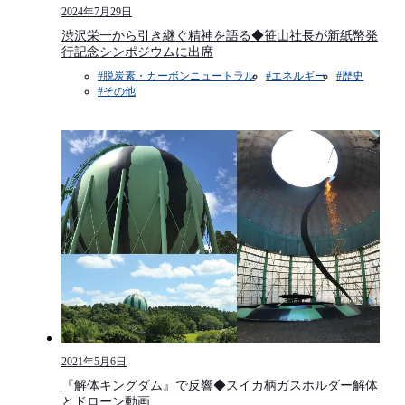
2024年7月29日
渋沢栄一から引き継ぐ精神を語る◆笹山社長が新紙幣発
行記念シンポジウムに出席
#脱炭素・カーボンニュートラル
#エネルギー
#歴史
#その他
2021年5月6日
『解体キングダム』で反響◆スイカ柄ガスホルダー解体
とドローン動画