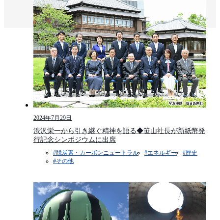
2024年7月29日
渋沢栄一から引き継ぐ精神を語る◆笹山社長が新紙幣発
行記念シンポジウムに出席
#脱炭素・カーボンニュートラル
#エネルギー
#歴史
#その他