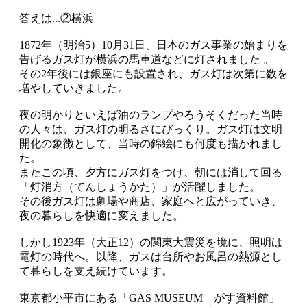
答えは...②横浜
1872年（明治5）10月31日、日本のガス事業の始まりを
告げるガス灯が横浜の馬車道などに灯されました 。
その2年後には銀座にも設置され、ガス灯は次第に数を
増やしていきました。
夜の明かりといえば油のランプやろうそくだった当時
の人々は、ガス灯の明るさにびっくり。ガス灯は文明
開化の象徴として、当時の錦絵にも何度も描かれまし
た。
またこの頃、夕方にガス灯をつけ、朝には消して回る
「灯消方（てんしょうかた）」が活躍しました。
その後ガス灯は劇場や商店、家庭へと広がっていき、
夜の暮らしを快適に変えました。
しかし1923年（大正12）の関東大震災を境に、照明は
電灯の時代へ。以降、ガスは台所やお風呂の熱源とし
て暮らしを支え続けています。
東京都小平市にある「GAS MUSEUM がす資料館」