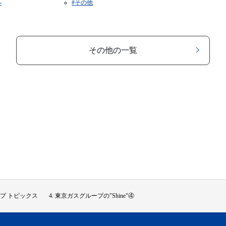
ル
#その他
その他の一覧
プ トピックス
東京ガスグループの"Shine"④