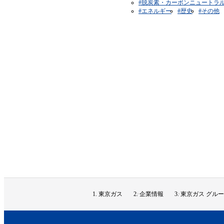
#脱炭素・カーボンニュートラ
#エネルギー
#歴史
#その他
東京ガス
企業情報
東京ガス グルー