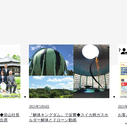
2021年5月6日
2021
◆笹山社長
『解体キングダム』で反響◆スイカ柄ガスホ
お客
出席
ルダー解体とドローン動画