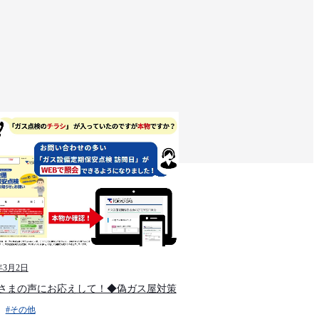
年3月2日
さまの声にお応えして！◆偽ガス屋対策
#その他