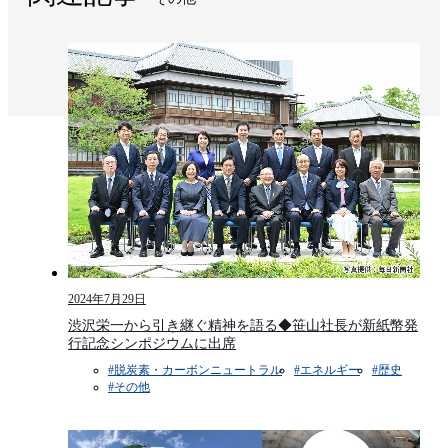
2024年7月29日
渋沢栄一から引き継ぐ精神を語る◆笹山社長が新紙幣発
行記念シンポジウムに出席
#脱炭素・カーボンニュートラル
#エネルギー
#歴史
#その他