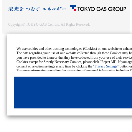
Copyright© TOKYO GAS Co., Ltd. All Rights Reserved.
We use cookies and other tracking technologies (Cookies) on our website to enhance 
The data regarding your use of our website collected through these Cookies may be 
you have provided to them or that they have collected from your use of their service
Cookies except for Strictly Necessary Cookies, please click "Reject All". If you agre
consent or rejection settings at any time by clicking the
"Privacy Settings"
button on
Cookies Details
Privacy Policy