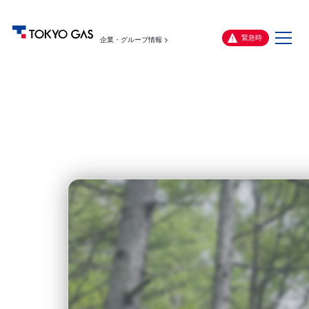
メ
緊急時
企業・グループ情報
ニ
ュ
ー