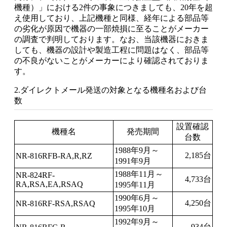
機種）」における2件の事象につきましても、20年を超
え使用しており、上記機種と同様、経年による部品等
の劣化が原因で機器の一部焼損に至ることがメーカー
の調査で判明しております。なお、当該機器におきま
しても、機器の設計や製造工程に問題はなく、部品等
の不良がないことがメーカーにより確認されておりま
す。
2.ダイレクトメール発送の対象となる機種名および台
数
設置確認
機種名
発売期間
台数
1988年9月～
2,185台
NR-816RFB-RA,R,RZ
1991年9月
1988年11月～
NR-824RF-
4,733台
RA,RSA,EA,RSAQ
1995年11月
1990年6月～
4,250台
NR-816RF-RSA,RSAQ
1995年10月
1992年9月～
934台