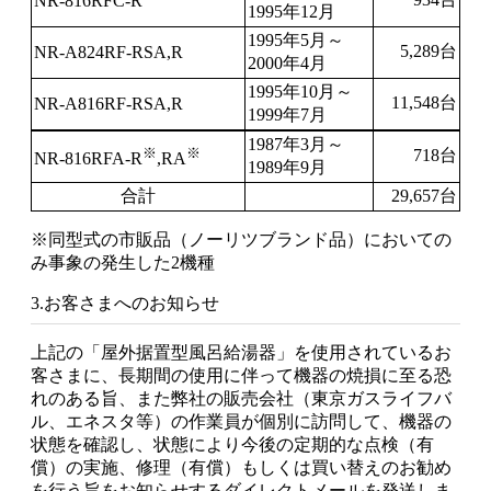
NR-816RFC-R
1995年12月
1995年5月～
5,289台
NR-A824RF-RSA,R
2000年4月
1995年10月～
11,548台
NR-A816RF-RSA,R
1999年7月
1987年3月～
※
※
718台
NR-816RFA-R
,RA
1989年9月
合計
29,657台
※同型式の市販品（ノーリツブランド品）においての
み事象の発生した2機種
3.お客さまへのお知らせ
上記の「屋外据置型風呂給湯器」を使用されているお
客さまに、長期間の使用に伴って機器の焼損に至る恐
れのある旨、また弊社の販売会社（東京ガスライフバ
ル、エネスタ等）の作業員が個別に訪問して、機器の
状態を確認し、状態により今後の定期的な点検（有
償）の実施、修理（有償）もしくは買い替えのお勧め
を行う旨をお知らせするダイレクトメールを発送しま