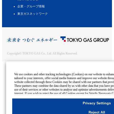
企業・グループ情報
東京ガスネットワーク
Copyright© TOKYO GAS Co., Ltd. All Rights Reserved.
We use cookies and other tracking technologies (Cookies) on our website to enhance
tailored to your interests, offer social media features and improve our website thro
website collected through these Cookies may be shared with our partners that provid
These partners may combine the data shared by us with other data that you have pro
use of their services or other websites to analyse and optimise advertisements deli
internet. If you wish to reject the use of all Cookies except for Strictly Necessary C
use of all Cookies, please click "Accept All". To select your preferences for each pu
change your consent or rejection settings at any time by clicking the
"Privacy Setti
Privacy Settings
"Settings".
Reject All
Cookies Details