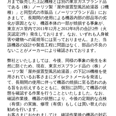
月まで販売した上記機種とは別の東京ガスブランド品
である（株）ノーリツ製「屋外据置型風呂給湯器（2機
種）」と同型式の市販品（ノーリツブランド品）にお
きまして、長期間の使用による機器内部の部品等の劣
化が原因となり、機器本体の一部が焼損する事象が、
東京ガス管内で2011年12月と2012年8月の合計2件（火
災認定2件）発生しております。なお、いずれも人身被
害や建物への延焼等には至っておりません。また、当
該機器の設計や製造工程に問題はなく、部品の不良の
ないことがメーカーにより確認されております。
弊社といたしましては、今後、同様の事象の発生を未
然に防ぐため、現在、東京ガスブランド品の（株）ノ
ーリツ製「屋外据置型風呂給湯器」の下記16機種を使
用されているお客さまにダイレクトメールを発送し
て、長期間の使用に伴って機器の焼損に至る恐れのあ
る旨をお伝えするとともに、個別に訪問して機器の状
態を確認する作業を行うことといたしました。なお、
確認作業後、機器の状態により、今後の定期的な点検
（有償）の実施、修理（有償）もしくは買い替えのお
勧めを行います。
お客さまにおかれましては、確認作業後の機器の対応