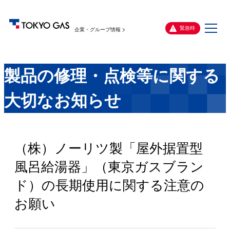
メ
緊急時
企業・グループ情報
ニ
ュ
ー
製品の修理・点検等に関する
大切なお知らせ
（株）ノーリツ製「屋外据置型
風呂給湯器」（東京ガスブラン
ド）の長期使用に関する注意の
お願い