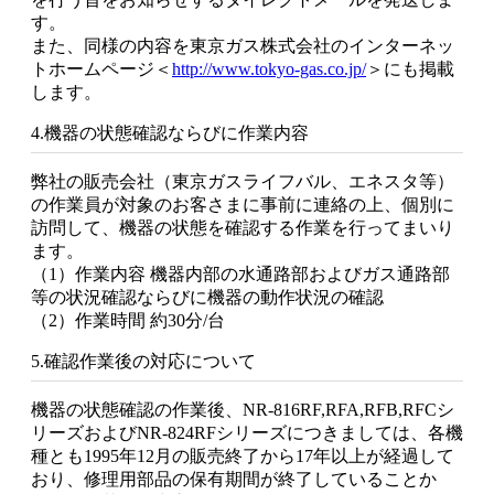
す。
また、同様の内容を東京ガス株式会社のインターネッ
トホームページ＜
http://www.tokyo-gas.co.jp/
＞にも掲載
します。
4.機器の状態確認ならびに作業内容
弊社の販売会社（東京ガスライフバル、エネスタ等）
の作業員が対象のお客さまに事前に連絡の上、個別に
訪問して、機器の状態を確認する作業を行ってまいり
ます。
（1）作業内容 機器内部の水通路部およびガス通路部
等の状況確認ならびに機器の動作状況の確認
（2）作業時間 約30分/台
5.確認作業後の対応について
機器の状態確認の作業後、NR-816RF,RFA,RFB,RFCシ
リーズおよびNR-824RFシリーズにつきましては、各機
種とも1995年12月の販売終了から17年以上が経過して
おり、修理用部品の保有期間が終了していることか