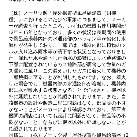
（株）ノーリツ製「屋外据置型風呂給湯器（14機
種）」におけるこのたびの事象につきまして、メーカ
ーが調査を行ったところ、いずれの機器も使用期間が
12年～15年となっており、多くの状況は長期間の使用
で風呂給湯器内部の水通路部のパッキン等が劣化し水
漏れが発生しており、一部では、機器内部に植物のツ
ルが入り込み雨水等が滴下する状況となっておりまし
た。漏れた水や滴下した雨水の影響により水通路部の
下部に配置されているガス通路部が腐食して微量のガ
ス漏れに至り、この漏えいしたガスに着火して機器の
一部焼損に至ることが判明したものです。なお、着火
した場合でも、機器内部の水通路部が溶融し、機器内
部に水が散水する状態となることで消火され、機器以
外に延焼しないことが確認されております。また、当
該機器の設計や製造工程に問題はなく、部品等の不良
がないことがメーカーにより確認されており、第三者
機関の調査においても設計に問題がなく、部品等の不
良がないこと、ならびに機器以外に延焼しないことが
確認されております。
同様に、（株）ノーリツ製「屋外据置型風呂給湯器（2