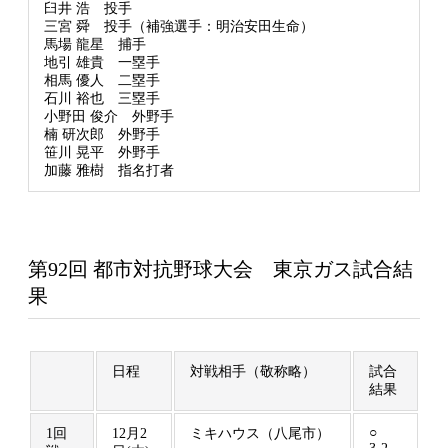
臼井 浩 投手
三宮 舜 投手（補強選手：明治安田生命）
馬場 龍星 捕手
地引 雄貴 一塁手
相馬 優人 二塁手
石川 裕也 三塁手
小野田 俊介 外野手
楠 研次郎 外野手
笹川 晃平 外野手
加藤 雅樹 指名打者
第92回 都市対抗野球大会 東京ガス試合結
果
日程
対戦相手（敬称略）
試合
結果
○
1回
12月2
ミキハウス（八尾市）