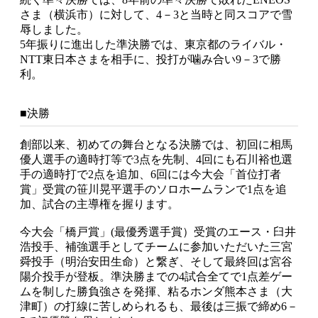
さま（横浜市）に対して、4－3と当時と同スコアで雪
辱しました。
5年振りに進出した準決勝では、東京都のライバル・
NTT東日本さまを相手に、投打が噛み合い9－3で勝
利。
■決勝
創部以来、初めての舞台となる決勝では、初回に相馬
優人選手の適時打等で3点を先制、4回にも石川裕也選
手の適時打で2点を追加、6回には今大会「首位打者
賞」受賞の笹川晃平選手のソロホームランで1点を追
加、試合の主導権を握ります。
今大会「橋戸賞」(最優秀選手賞）受賞のエース・臼井
浩投手、補強選手としてチームに参加いただいた三宮
舜投手（明治安田生命）と繋ぎ、そして最終回は宮谷
陽介投手が登板。準決勝までの4試合全てで1点差ゲー
ムを制した勝負強さを発揮、粘るホンダ熊本さま（大
津町）の打線に苦しめられるも、最後は三振で締め6－