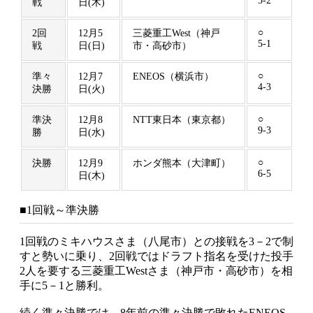
3-2
戦
日(木)
○
2回
12月5
三菱重工West（神戸
5-1
戦
日(日)
市・高砂市）
○
準々
12月7
ENEOS（横浜市）
4-3
決勝
日(火)
○
準決
12月8
NTT東日本（東京都）
9-3
勝
日(水)
○
決勝
12月9
ホンダ熊本（大津町）
6-5
日(木)
■1回戦～準決勝
1回戦のミキハウスさま（八尾市）との接戦を3－2で制
すと勢いに乗り、2回戦ではドラフト指名を受けた投手
2人を要する三菱重工Westさま（神戸市・高砂市）を相
手に5－1と勝利。
続く準々決勝では、8年前の準々決勝で敗れたENEOS