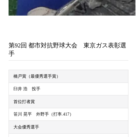
第92回 都市対抗野球大会 東京ガス表彰選
手
橋戸賞（最優秀選手賞）
臼井 浩 投手
首位打者賞
笹川 晃平 外野手（打率.417）
大会優秀選手