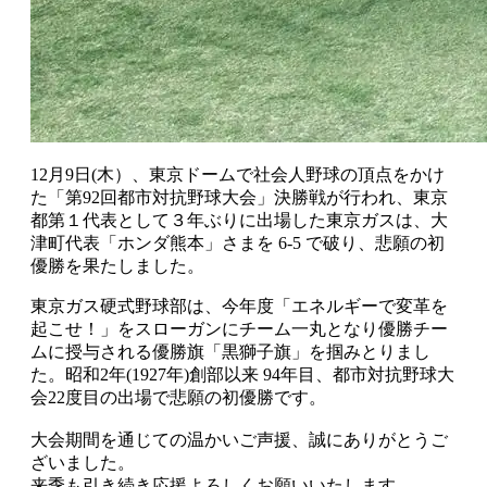
12月9日(木）、東京ドームで社会人野球の頂点をかけ
た「第92回都市対抗野球大会」決勝戦が行われ、東京
都第１代表として３年ぶりに出場した東京ガスは、大
津町代表「ホンダ熊本」さまを 6-5 で破り、悲願の初
優勝を果たしました。
東京ガス硬式野球部は、今年度「エネルギーで変革を
起こせ！」をスローガンにチーム一丸となり優勝チー
ムに授与される優勝旗「黒獅子旗」を掴みとりまし
た。昭和2年(1927年)創部以来 94年目、都市対抗野球大
会22度目の出場で悲願の初優勝です。
大会期間を通じての温かいご声援、誠にありがとうご
ざいました。
来季も引き続き応援よろしくお願いいたします。