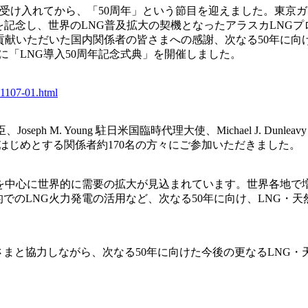
NGを受け入れてから、「50周年」という節目を迎えました。東京ガ
、その節目を記念し、世界のLNG普及拡大の契機となったアラスカL
り貢献いただいた国内関係者の皆さまへの感謝、次なる50年に向
に「LNG導入50周年記念式典」を開催しました。
91107-01.html
eph M. Young 駐日米国臨時代理大使、Michael J. Dun
をはじめとする関係者約170名の方々にご参加いただきました。
国を中心に世界的に需要の拡大が見込まれています。世界各地で
でのLNG火力発電の活用など、次なる50年に向け、LNG・
まと協力しながら、次なる50年に向けた今後の更なるLNG・