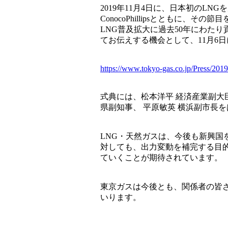
2019年11月4日に、日本初のL
ConocoPhillipsとともに
LNG普及拡大に過去50年にわた
てお伝えする機会として、11月6日
https://www.tokyo-gas.co.jp/Press/201
式典には、松本洋平 経済産業副大臣、Jos
県副知事、 平原敏英 横浜副市長
LNG・天然ガスは、今後も新興
対しても、出力変動を補完する目的
ていくことが期待されています。
東京ガスは今後とも、関係者の皆さ
いります。