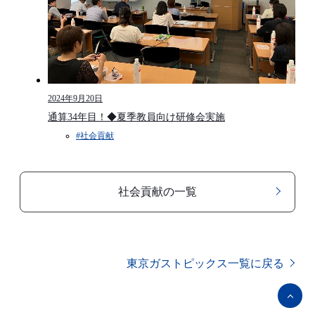
2024年9月20日
通算34年目！◆夏季教員向け研修会実施
#社会貢献​
社会貢献​の一覧
東京ガストピックス一覧に戻る
ペ
ー