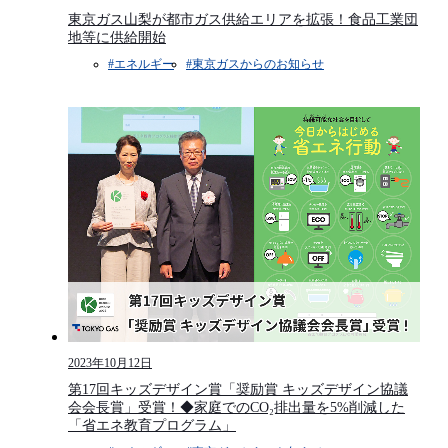
東京ガス山梨が都市ガス供給エリアを拡張！食品工業団
地等に供給開始
#エネルギー
#東京ガスからのお知らせ​​
2023年10月12日
第17回キッズデザイン賞「奨励賞 キッズデザイン協議
会会長賞」受賞！◆家庭でのCO₂排出量を5%削減した
「省エネ教育プログラム」