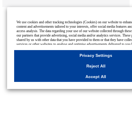
We use cookies and other tracking technologies (Cookies) on our website to enhance
content and advertisements tailored to your interests, offer social media features 
access analysis. The data regarding your use of our website collected through the
our partners that provide advertising, social media and/or analytics services. Thes
shared by us with other data that you have provided to them or that they have colle
services or other websites to analyse and optimise advertisements delivered to you
the internet. If you wish to reject the use of all Cookies except for Strictly Necessa
All". If you agree to the use of all Cookies, please click "Accept All". To select yo
Privacy Settings
please click
"Privacy Settings"
button. You can change your consent or rejection set
the
"Privacy Settings"
button on this banner or through your browser's "Settings".
Reject All
For more information regarding the processing of personal information including C
Cookies Details
Accept All
Privacy Policy