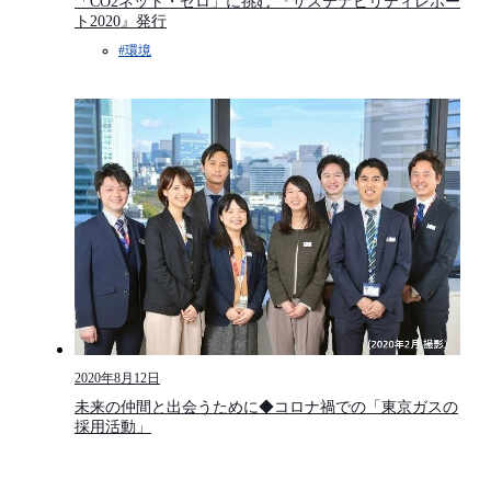
「CO2ネット・ゼロ」に挑む 『サステナビリティレポー
ト2020』発行
#環境​
2020年8月12日
未来の仲間と出会うために◆コロナ禍での「東京ガスの
採用活動」