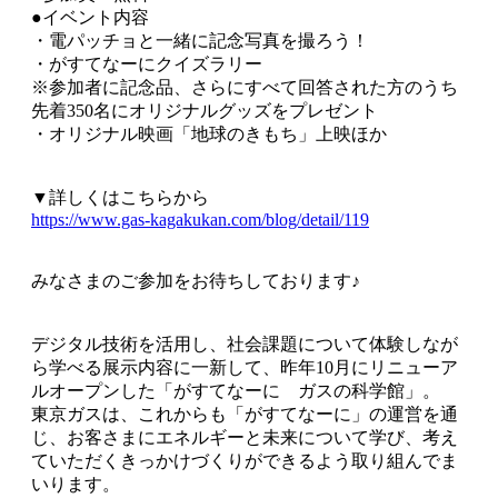
●イベント内容
・電パッチョと一緒に記念写真を撮ろう！
・がすてなーにクイズラリー
※参加者に記念品、さらにすべて回答された方のうち
先着350名にオリジナルグッズをプレゼント
・オリジナル映画「地球のきもち」上映ほか
▼詳しくはこちらから
https://www.gas-kagakukan.com/blog/detail/119
みなさまのご参加をお待ちしております♪
デジタル技術を活用し、社会課題について体験しなが
ら学べる展示内容に一新して、昨年10月にリニューア
ルオープンした「がすてなーに ガスの科学館」。
東京ガスは、これからも「がすてなーに」の運営を通
じ、お客さまにエネルギーと未来について学び、考え
ていただくきっかけづくりができるよう取り組んでま
いります。