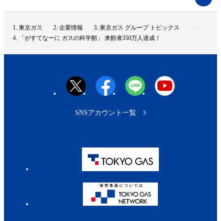
ー
ジ
ト
東京ガス
企業情報
東京ガス グループ トピックス
ッ
「がすてなーに ガスの科学館」 来館者350万人達成！
プ
へ
SNSアカウント一覧