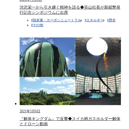
渋沢栄一から引き継ぐ精神を語る◆笹山社長が新紙幣発
行記念シンポジウムに出席
#脱炭素・カーボンニュートラル
#エネルギー
#歴史
#その他
2021年5月6日
『解体キングダム』で反響◆スイカ柄ガスホルダー解体
とドローン動画