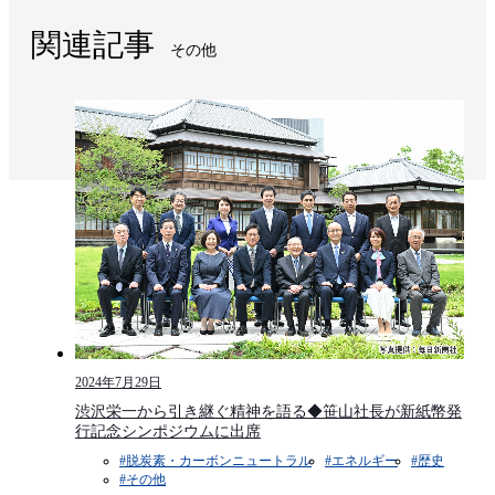
関連記事
その他
2024年7月29日
渋沢栄一から引き継ぐ精神を語る◆笹山社長が新紙幣発
行記念シンポジウムに出席
#脱炭素・カーボンニュートラル
#エネルギー
#歴史
#その他