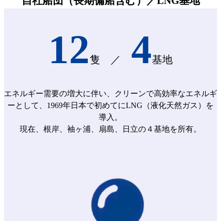
自社船団（長期傭船含む）／LNG基地
12
4
隻 ／
基地
エネルギー需要の増大に伴い、クリーンで高効率なエネルギ
ーとして、1969年日本で初めてにLNG（液化天然ガス）を
導入。
現在、根岸、袖ヶ浦、扇島、日立の４基地を所有。