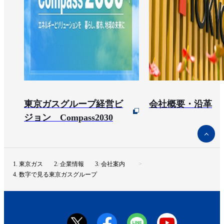
東京ガスグループ経営ビ
会社概要・沿革
ジョン Compass2030
ペ
ー
ジ
ト
東京ガス
企業情報
会社案内
ッ
数字で見る東京ガスグループ
プ
へ