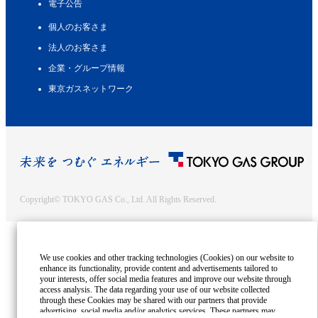
電子公告
個人のお客さま
法人のお客さま
企業・グループ情報
東京ガスネットワーク
Copyright© TOKYO GAS Co., Ltd. All Rights Reserved.
We use cookies and other tracking technologies (Cookies) on our website to
enhance its functionality, provide content and advertisements tailored to
your interests, offer social media features and improve our website through
access analysis. The data regarding your use of our website collected
through these Cookies may be shared with our partners that provide
advertising, social media and/or analytics services. These partners may