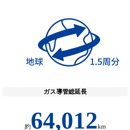
ガス導管総延長
64,012
約
km