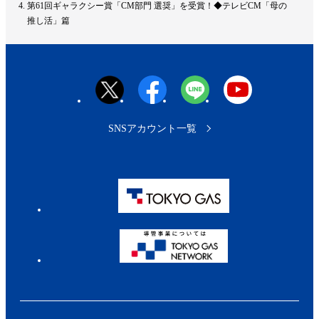
ッ
第61回ギャラクシー賞「CM部門 選奨」を受賞！◆テレビCM「母の
プ
推し活」篇
へ
SNSアカウント一覧