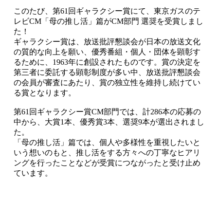
このたび、第61回ギャラクシー賞にて、東京ガスのテ
レビCM「母の推し活」篇がCM部門 選奨を受賞しまし
た！
ギャラクシー賞は、放送批評懇談会が日本の放送文化
の質的な向上を願い、優秀番組・個人・団体を顕彰す
るために、1963年に創設されたものです。賞の決定を
第三者に委託する顕彰制度が多い中、放送批評懇談会
の会員が審査にあたり、賞の独立性を維持し続けてい
る賞となります。
第61回ギャラクシー賞CM部門では、計286本の応募の
中から、大賞1本、優秀賞3本、選奨9本が選出されまし
た。
「母の推し活」篇では、個人や多様性を重視したいと
いう想いのもと、推し活をする方々への丁寧なヒアリ
ングを行ったことなどが受賞につながったと受け止め
ています。