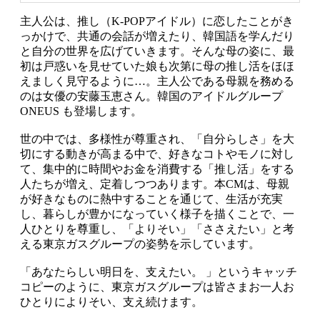
主人公は、推し（K-POPアイドル）に恋したことがき
っかけで、共通の会話が増えたり、韓国語を学んだり
と自分の世界を広げていきます。そんな母の姿に、最
初は戸惑いを見せていた娘も次第に母の推し活をほほ
えましく見守るように…。主人公である母親を務める
のは女優の安藤玉恵さん。韓国のアイドルグループ
ONEUS も登場します。
世の中では、多様性が尊重され、「自分らしさ」を大
切にする動きが高まる中で、好きなコトやモノに対し
て、集中的に時間やお金を消費する「推し活」をする
人たちが増え、定着しつつあります。本CMは、母親
が好きなものに熱中することを通じて、生活が充実
し、暮らしが豊かになっていく様子を描くことで、一
人ひとりを尊重し、「よりそい」「ささえたい」と考
える東京ガスグループの姿勢を示しています。
「あなたらしい明日を、支えたい。 」というキャッチ
コピーのように、東京ガスグループは皆さまお一人お
ひとりによりそい、支え続けます。