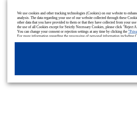
We use cookies and other tracking technologies (Cookies) on our website to enhance 
analysis. The data regarding your use of our website collected through these Cooki
other data that you have provided to them or that they have collected from your use 
the use of all Cookies except for Strictly Necessary Cookies, please click "Reject Al
You can change your consent or rejection settings at any time by clicking the
"Priva
Cookies Details
Privacy Policy