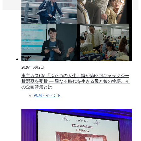
2026年6月2日
東京ガスCM「ふたつの人生」篇が第63回ギャラクシー
賞選奨を受賞 — 異なる時代を生きる母と娘の物語、そ
の企画背景とは
#CM・イベント​