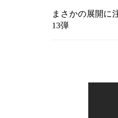
まさかの展開に
13弾