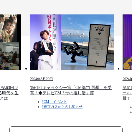
2024年6月20日
2024
第63回ギ
第61回ギャラクシー賞「CM部門 選奨」を受
第6
る時代を生
賞！◆テレビCM「母の推し活」篇
ール
とは
賞！
#CM・イベント​
#東京ガスからのお知らせ​​