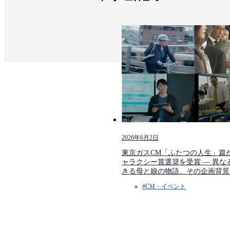
2026年6月2日
東京ガスCM「ふたつの人生」篇が
ャラクシー賞選奨を受賞 — 異な
きる母と娘の物語、その企画背景
#CM・イベント​