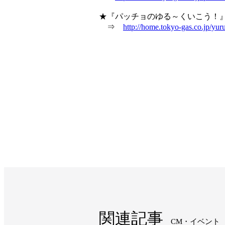
★『パッチョのゆる～くいこう！』
⇒
http://home.tokyo-gas.co.jp/yur
関連記事
CM・イベント​