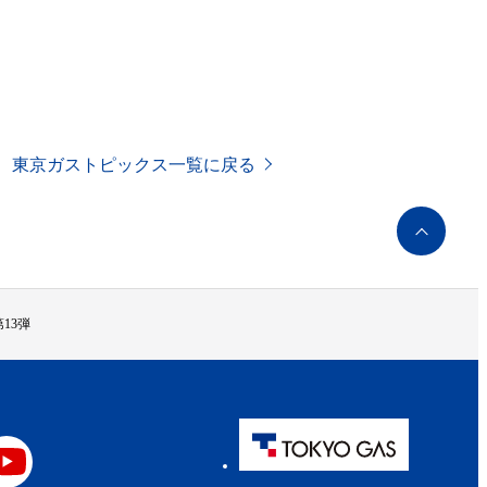
東京ガストピックス一覧に戻る
ペ
ー
ジ
ト
ッ
13弾
プ
へ