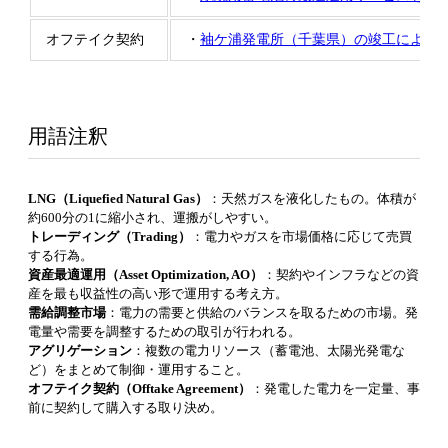
オフテイク契約
・
袖ケ浦発電所（千葉県）の竣工により
用語注釈
LNG（Liquefied Natural Gas）
：天然ガスを液化したもの。体積が
約600分の1に縮小され、運搬がしやすい。
トレーディング（Trading）
：電力やガスを市場価格に応じて売買
する行為。
資産最適運用（Asset Optimization, AO）
：契約やインフラなどの資
産を最も収益性の高い形で運用する考え方。
需給調整市場
：電力の需要と供給のバランスを取るための市場。発
電量や需要を調整するための取引が行われる。
アグリゲーション
：複数の電力リソース（蓄電池、太陽光発電な
ど）をまとめて制御・運用すること。
オフテイク契約（Offtake Agreement）
：発電した電力を一定量、事
前に契約して購入する取り決め。