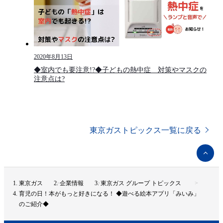
2020年8月13日
◆室内でも要注意!?◆子どもの熱中症 対策やマスクの
注意点は?
東京ガストピックス一覧に戻る
ペ
ー
ジ
ト
東京ガス
企業情報
東京ガス グループ トピックス
ッ
育児の日！本がもっと好きになる！ ◆遊べる絵本アプリ「みいみ」
プ
のご紹介◆
へ