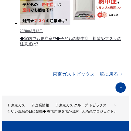
2020年8月13日
◆室内でも要注意!?◆子どもの熱中症 対策やマスクの
注意点は?
東京ガストピックス一覧に戻る
ペ
ー
ジ
ト
東京ガス
企業情報
東京ガス グループ トピックス
ッ
いい風呂の日に始動◆ 有名声優５名が出演『ふろ恋プロジェクト』
プ
へ