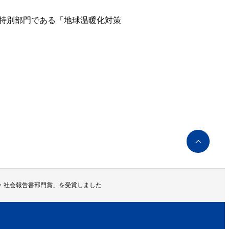
、特別部門である「地球温暖化対策
ペ
ー
ジ
ト
ッ
境・社会報告書部門賞」を受賞しました
プ
へ