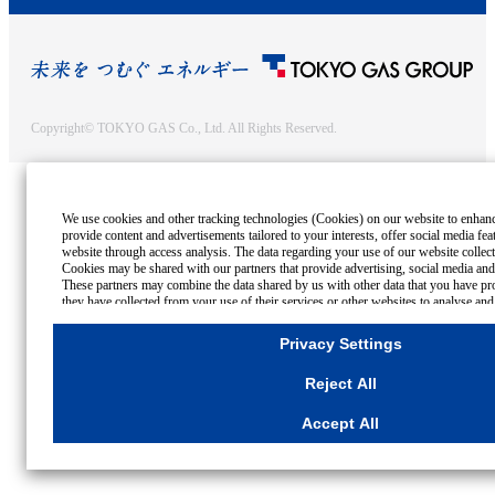
Copyright© TOKYO GAS Co., Ltd. All Rights Reserved.
We use cookies and other tracking technologies (Cookies) on our website to enhance 
provide content and advertisements tailored to your interests, offer social media fe
website through access analysis. The data regarding your use of our website collec
Cookies may be shared with our partners that provide advertising, social media and/
These partners may combine the data shared by us with other data that you have pro
they have collected from your use of their services or other websites to analyse and
advertisements delivered to you by businesses other than us on the internet. If you w
all Cookies except for Strictly Necessary Cookies, please click "Reject All". If you a
Privacy Settings
Cookies, please click "Accept All". To select your preferences for each purpose, ple
Settings"
button. You can change your consent or rejection settings at any time by 
Reject All
Settings"
button on this banner or through your browser's "Settings".
For more information regarding the processing of personal information including 
Accept All
Cookies Details
Privacy Policy