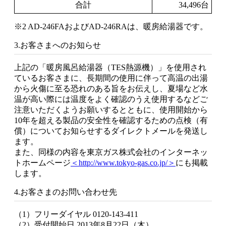
合計
34,496台
※2 AD-246FAおよびAD-246RAは、暖房給湯器です。
3.お客さまへのお知らせ
上記の「暖房風呂給湯器（TES熱源機）」を使用され
ているお客さまに、長期間の使用に伴って高温の出湯
から火傷に至る恐れのある旨をお伝えし、夏場など水
温が高い際には温度をよく確認のうえ使用するなどご
注意いただくようお願いするとともに、使用開始から
10年を超える製品の安全性を確認するための点検（有
償）についてお知らせするダイレクトメールを発送し
ます。
また、同様の内容を東京ガス株式会社のインターネッ
トホームページ
＜http://www.tokyo-gas.co.jp/＞
にも掲載
します。
4.お客さまのお問い合わせ先
（1）フリーダイヤル 0120-143-411
（2）受付開始日 2013年8月22日（木）