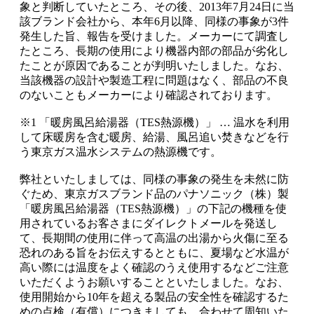
象と判断していたところ、その後、2013年7月24日に当
該ブランド会社から、本年6月以降、同様の事象が3件
発生した旨、報告を受けました。メーカーにて調査し
たところ、長期の使用により機器内部の部品が劣化し
たことが原因であることが判明いたしました。なお、
当該機器の設計や製造工程に問題はなく、部品の不良
のないこともメーカーにより確認されております。
※1 「暖房風呂給湯器（TES熱源機）」 … 温水を利用
して床暖房を含む暖房、給湯、風呂追い焚きなどを行
う東京ガス温水システムの熱源機です。
弊社といたしましては、同様の事象の発生を未然に防
ぐため、東京ガスブランド品のパナソニック（株）製
「暖房風呂給湯器（TES熱源機）」の下記の機種を使
用されているお客さまにダイレクトメールを発送し
て、長期間の使用に伴って高温の出湯から火傷に至る
恐れのある旨をお伝えするとともに、夏場など水温が
高い際には温度をよく確認のうえ使用するなどご注意
いただくようお願いすることといたしました。なお、
使用開始から10年を超える製品の安全性を確認するた
めの点検（有償）につきましても、合わせて周知いた