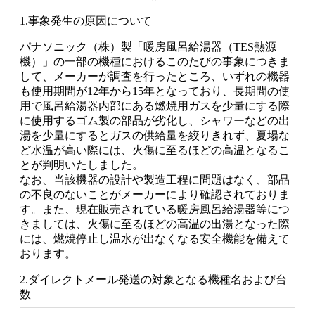
1.事象発生の原因について
パナソニック（株）製「暖房風呂給湯器（TES熱源
機）」の一部の機種におけるこのたびの事象につきま
して、メーカーが調査を行ったところ、いずれの機器
も使用期間が12年から15年となっており、長期間の使
用で風呂給湯器内部にある燃焼用ガスを少量にする際
に使用するゴム製の部品が劣化し、シャワーなどの出
湯を少量にするとガスの供給量を絞りきれず、夏場な
ど水温が高い際には、火傷に至るほどの高温となるこ
とが判明いたしました。
なお、当該機器の設計や製造工程に問題はなく、部品
の不良のないことがメーカーにより確認されておりま
す。また、現在販売されている暖房風呂給湯器等につ
きましては、火傷に至るほどの高温の出湯となった際
には、燃焼停止し温水が出なくなる安全機能を備えて
おります。
2.ダイレクトメール発送の対象となる機種名および台
数