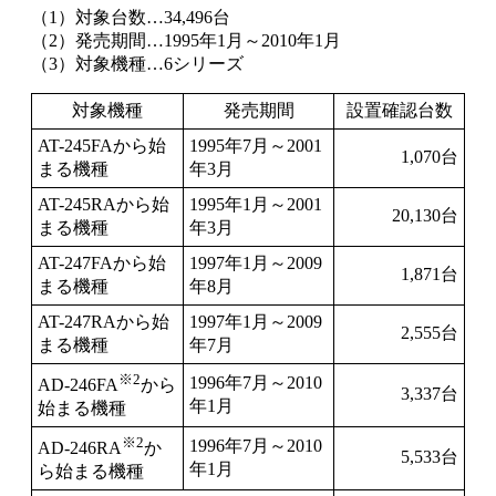
（1）対象台数…34,496台
（2）発売期間…1995年1月～2010年1月
（3）対象機種…6シリーズ
対象機種
発売期間
設置確認台数
AT-245FAから始
1995年7月～2001
1,070台
まる機種
年3月
AT-245RAから始
1995年1月～2001
20,130台
まる機種
年3月
AT-247FAから始
1997年1月～2009
1,871台
まる機種
年8月
AT-247RAから始
1997年1月～2009
2,555台
まる機種
年7月
※2
1996年7月～2010
AD-246FA
から
3,337台
年1月
始まる機種
※2
1996年7月～2010
AD-246RA
か
5,533台
年1月
ら始まる機種