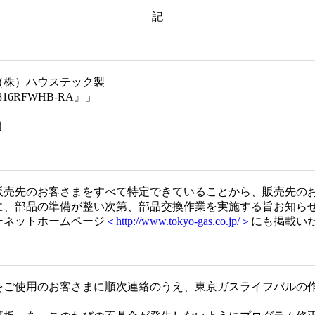
記
の（株）ハウステック製
6RFWHB-RA』」
月
販売先のお客さまをすべて特定できていることから、販売先の
に、部品の準備が整い次第、部品交換作業を実施する旨お知ら
ーネットホームページ
＜http://www.tokyo-gas.co.jp/＞
にも掲載い
をご使用のお客さまに順次連絡のうえ、東京ガスライフバルの