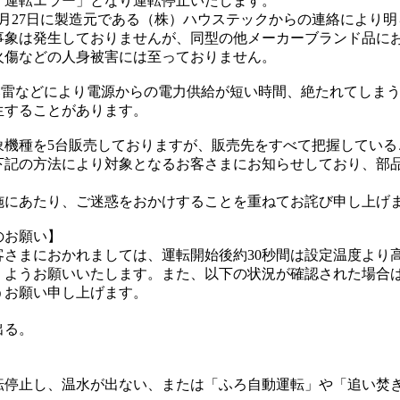
「運転エラー」となり運転停止いたします。
月27日に製造元である（株）ハウステックからの連絡により
事象は発生しておりませんが、同型の他メーカーブランド品にお
火傷などの人身被害には至っておりません。
落雷などにより電源からの電力供給が短い時間、絶たれてしま
生することがあります。
象機種を5台販売しておりますが、販売先をすべて把握している
下記の方法により対象となるお客さまにお知らせしており、部
施にあたり、ご迷惑をおかけすることを重ねてお詫び申し上げ
のお願い】
客さまにおかれましては、運転開始後約30秒間は設定温度より
くようお願いいたします。また、以下の状況が確認された場合
うお願い申し上げます。
出る。
転停止し、温水が出ない、または「ふろ自動運転」や「追い焚