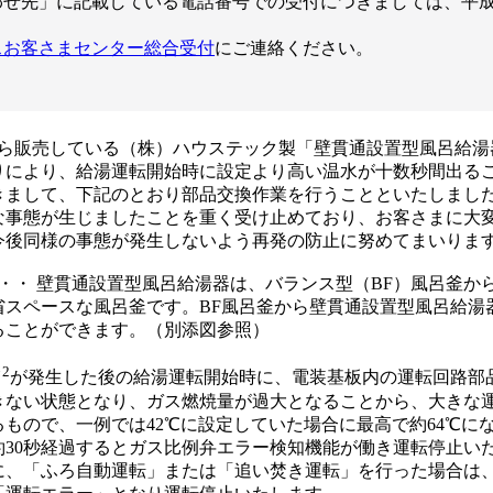
せ先」に記載している電話番号での受付につきましては、平成2
スお客さまセンター総合受付
にご連絡ください。
月から販売している（株）ハウステック製「壁貫通設置型風呂給湯
りにより、給湯運転開始時に設定より高い温水が十数秒間出る
きまして、下記のとおり部品交換作業を行うことといたしまし
な事態が生じましたことを重く受け止めており、お客さまに大
今後同様の事態が発生しないよう再発の防止に努めてまいりま
・・ 壁貫通設置型風呂給湯器は、バランス型（BF）風呂釜か
省スペースな風呂釜です。BF風呂釜から壁貫通設置型風呂給湯
ることができます。（別添図参照）
2
が発生した後の給湯運転開始時に、電装基板内の運転回路部
きない状態となり、ガス燃焼量が過大となることから、大きな
もので、一例では42℃に設定していた場合に最高で約64℃に
30秒経過するとガス比例弁エラー検知機能が働き運転停止い
に、「ふろ自動運転」または「追い焚き運転」を行った場合は