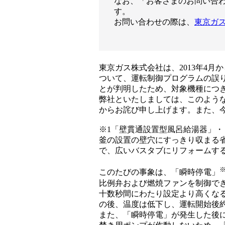
なお、「お客さまのお問い合わ
す。
お問い合わせの際は、
東京ガ
東京ガス株式会社は、2013年4
ついて、運転制御プログラムの誤
とが判明したため、対象機種につ
弊社といたしましては、このよう
からお詫び申し上げます。また、
※1「壁貫通設置型風呂給湯器」・
釜の設置の壁穴にすっきり収まる
で、広いバスタブにリフォームす
※
このたびの事象は、「瞬時停電」
比例弁および燃焼ファンを制御で
十数秒間にわたり設定より高くなる
の後、温度は低下し、運転開始後約
また、「瞬時停電」が発生した後