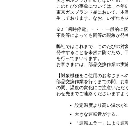
焚き用ポンプが作動しないため、
このたびの事象については、本年6
東京ガスブランド品において、本
生しております。なお、いずれも
※2「瞬時停電」・・・ 一般的に
不良等によっても同等の現象が発
弊社ではこれまで、このたびの対
発生することを未然に防ぐため、
を行ってまいります。
お客さまには、部品交換作業の実
【対象機種をご使用のお客さまへ
部品交換作業を行うまでの間、お
の間、温度の変化にご注意いただ
わせ先までご連絡くださいますよ
設定温度より高い温水が
大きな運転音がする。
「運転エラー」により運