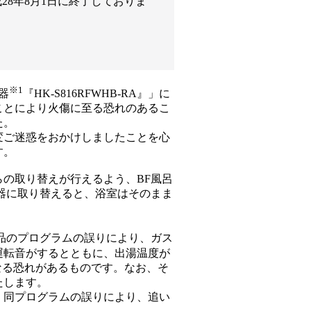
8年8月1日に終了しておりま
※1
器
『HK-S816RFWHB-RA』」に
ことにより火傷に至る恐れのあるこ
た。
変ご迷惑をおかけしましたことを心
す。
らの取り替えが行えるよう、BF風呂
器に取り替えると、浴室はそのまま
品のプログラムの誤りにより、ガス
運転音がするとともに、出湯温度が
なる恐れがあるものです。なお、そ
たします。
、同プログラムの誤りにより、追い