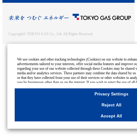
Copyright© TOKYO GAS Co., Ltd. All Rights Reserved.
We use cookies and other tracking technologies (Cookies) on our website to enhance
advertisements tailored to your interests, offer social media features and improve o
regarding your use of our website collected through these Cookies may be shared wi
media and/or analytics services. These partners may combine the data shared by us 
or that they have collected from your use of their services or other websites to ana
you by businesses other than us on the internet. If you wish to reject the use of al
please click "Reject All". If you agree to the use of all Cookies, please click "Accep
purpose, please click
"Privacy Settings"
button. You can change your consent or reje
Privacy Settings
"Privacy Settings"
button on this banner or through your browser's "Settings".
For more information regarding the processing of personal information including Co
Reject All
Cookies Details
Privacy Policy
Accept All