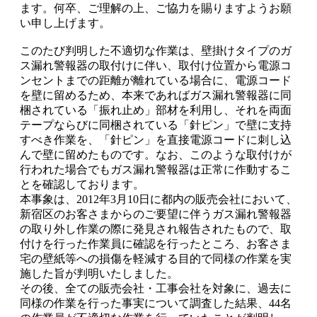
ます。何卒、ご理解の上、ご協力を賜りますようお願
い申し上げます。
このたび判明した不適切な作業は、壁掛けタイプのガ
ス漏れ警報器の取付けに伴い、取付け位置から電源コ
ンセントまでの距離が離れている場合に、電源コード
を壁に留めるため、本来であればガス漏れ警報器に同
梱されている「振れ止め」部材を利用し、それを両面
テープならびに同梱されている「針ピン」で壁に支持
すべき作業を、「針ピン」を直接電源コードに刺し込
んで壁に留めたものです。なお、このような取付けが
行われた場合でもガス漏れ警報器は正常に作動するこ
とを確認しております。
本事象は、2012年3月10日に都内の販売会社において、
新宿区のお客さまからのご要望に伴うガス漏れ警報器
の取り外し作業の際に発見され報告されたもので、取
付けを行った作業員に確認を行ったところ、お客さま
宅の壁紙等への損傷を軽減する目的で同様の作業を実
施した旨が判明いたしました。
その後、全ての販売会社・工事会社を対象に、過去に
同様の作業を行った事実について調査した結果、44名