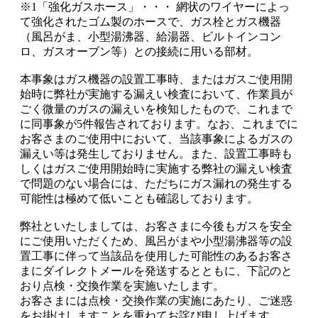
※1「強化ガスホース」・・・ 網状のワイヤーによっ
て強化されたゴム製のホースで、ガス栓とガス機器
（風呂がま、小型湯沸器、給湯器、ビルトインコン
ロ、ガスオーブン等）との接続に用いる部材。
本事象はガス機器の設置工事時、またはガスご使用開
始時に弊社が実施する漏えい検査において、作業員が
ごく微量のガスの漏えいを検知したもので、これまで
に同事象が5件報告されております。なお、これまでに
お客さまのご使用中において、当該事象によるガスの
漏えい等は発生しておりません。また、設置工事時も
しくはガスご使用開始時に実施する弊社の漏えい検査
で問題のない場合には、ただちにガス漏れの発生する
可能性は極めて低いことも確認しております。
弊社といたしましては、お客さまに今後もガスを安全
にご使用いただくため、風呂がまや小型湯沸器等の設
置工事に伴って当該品を使用した可能性のあるお客さ
まにダイレクトメールを発送するとともに、下記のと
おり点検・交換作業を実施いたします。
お客さまには点検・交換作業の実施にあたり、ご迷惑
をお掛けしますことを重ねてお詫び申し上げます。