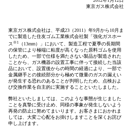
2012年1月12日
東京ガス株式会社
東京ガス株式会社は、平成23（2011）年9月から10月ま
でに製造した住友ゴム工業株式会社製「強化ガスホー
※1
ス
（13mm）」において、製造工程で夏季の長期間
の保管により極端に粘度が高くなった原料ゴムを使用
したため、一部で仕様を満たさない製品が製造された
ことから、ガス機器の設置工事に伴って接続した当該
品において、設置後からの時間の経過により、一部で
金属継手との接続部分から極めて微量のガスの漏えい
が発生する恐れのあることが判明したため、点検およ
び交換作業を自主的に実施することといたしました。
弊社といたしましては、このような事態が生じました
ことを真摯に受け止め、同様の事象が発生しないよう
再発の防止に努めてまいります。お客さまにおかれま
しては、大変ご心配をお掛けしますことを深くお詫び
申し上げます。