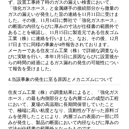
ず、設置工事終了時のガスの漏えい検査において、
「強化ガスホース」と金属継手の接続部分から微量の
ガスの漏えいが発生した旨の連絡を11月11日に受けま
した。その後、11月14日に弊社で「強化ガスホース」
の断面の内径ならびに厚みの寸法が仕様書の範囲外で
あることを確認し、11月15日に製造元である住友ゴム
工業（株）に連絡を行いました。なお、その後、12月
17日までに同様の事象が4件報告されております。
メーカーである住友ゴム工業（株）で詳細な調査なら
びに実験を行い、本年1月5日に原因ならびに設置後か
らの時間の経過によるガス漏れの発生の可能性につい
て報告を受けました。
4.当該事象の発生に至る原因とメカニズムについて
住友ゴム工業（株）の調査結果によると、「強化ガス
ホース」の最も内側部分となる内層ゴムの成型の工程
において、夏場の高温期に長期間保管していたこと
で、極端に高い粘度となり、流動性が下がった原料ゴ
ムを使用したことにより、内層ゴムの表面の一部に凹
みが発生し、製品の断面において内径ならびに厚みの
寸法が仕様書の範囲外となったものです。