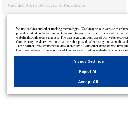
Copyright© TOKYO GAS Co., Ltd. All Rights Reserved.
We use cookies and other tracking technologies (Cookies) on our website to enhance 
provide content and advertisements tailored to your interests, offer social media fe
website through access analysis. The data regarding your use of our website collec
Cookies may be shared with our partners that provide advertising, social media and/
These partners may combine the data shared by us with other data that you have pro
they have collected from your use of their services or other websites to analyse and
advertisements delivered to you by businesses other than us on the internet. If you w
all Cookies except for Strictly Necessary Cookies, please click "Reject All". If you a
Privacy Settings
Cookies, please click "Accept All". To select your preferences for each purpose, ple
Settings"
button. You can change your consent or rejection settings at any time by 
Reject All
Settings"
button on this banner or through your browser's "Settings".
For more information regarding the processing of personal information including 
Accept All
Cookies Details
Privacy Policy