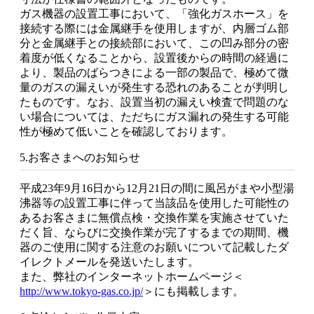
ガス機器の設置工事において、「強化ガスホース」を
接続する際には金属継手を使用しますが、内層ゴム部
分と金属継手との接続部において、この凹み部分の密
着度が低くなることから、設置後からの時間の経過に
より、製品のばらつきによる一部の製品で、極めて微
量のガスの漏えいが発生する恐れのあることが判明し
たものです。なお、設置当初の漏えい検査で問題のな
い場合については、ただちにガス漏れの発生する可能
性が極めて低いことを確認しております。
5.お客さまへのお知らせ
平成23年9月16日から12月21日の間に風呂がまや小型湯
沸器等の設置工事に伴って当該品を使用した可能性の
あるお客さまに無償点検・交換作業を実施させていた
だく旨、ならびに交換作業が完了するまでの期間、機
器のご使用に関する注意のお願いについて記載したダ
イレクトメールを発送いたします。
また、弊社のインターネットホームページ＜
http://www.tokyo-gas.co.jp/
＞にも掲載します。