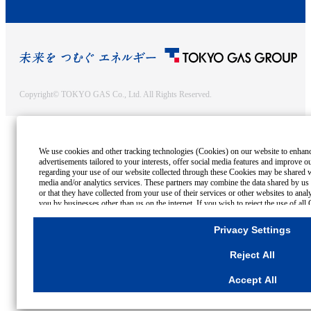
Copyright© TOKYO GAS Co., Ltd. All Rights Reserved.
We use cookies and other tracking technologies (Cookies) on our website to enhance
advertisements tailored to your interests, offer social media features and improve o
regarding your use of our website collected through these Cookies may be shared wi
media and/or analytics services. These partners may combine the data shared by us 
or that they have collected from your use of their services or other websites to ana
you by businesses other than us on the internet. If you wish to reject the use of al
please click "Reject All". If you agree to the use of all Cookies, please click "Accep
purpose, please click
"Privacy Settings"
button. You can change your consent or reje
Privacy Settings
"Privacy Settings"
button on this banner or through your browser's "Settings".
For more information regarding the processing of personal information including Co
Reject All
Cookies Details
Privacy Policy
Accept All