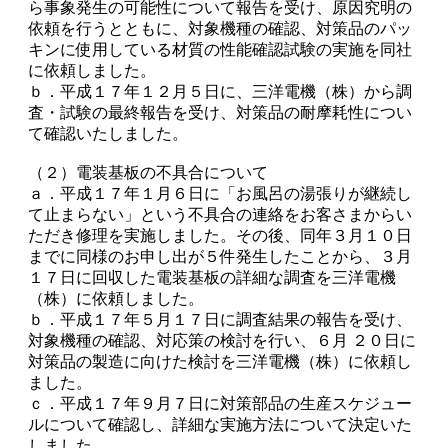
ら事象発生の可能性について報告を受け、原因究明の
依頼を行うとともに、対象機種の確認、対策品のパッ
キンに使用している材質の性能確認試験の実施を同社
に依頼しました。
ｂ．平成１７年１２月５日に、三洋電機（株）から調
査・試験の最終報告を受け、対策品の耐摩耗性につい
て確認いたしました。
（２）電装基板の不具合について
ａ．平成１７年１月６日に「お風呂の湯張りが継続し
て止まらない」という不具合の連絡をお客さまからい
ただき修理を実施しました。その後、同年３月１０日
までに同様のお申し出が５件発生したことから、３月
１７日に回収した電装基板の詳細な調査を三洋電機
（株）に依頼しました。
ｂ．平成１７年５月１７日に調査結果の報告を受け、
対象機種の確認、対応策の検討を行い、６月 ２０日に
対策品の製造に向けた検討を三洋電機（株）に依頼し
ました。
ｃ．平成１７年９月７日に対策部品の生産スケジュー
ルについて確認し、詳細な実施方法について決定いた
しました。