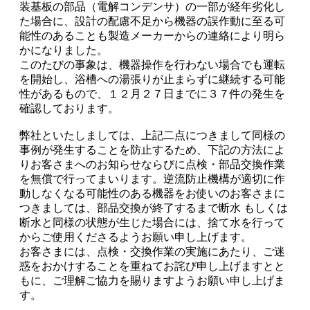
装基板の部品（電解コンデンサ）の一部が経年劣化し
た場合に、設計の配慮不足から機器の誤作動に至る可
能性のあることも製造メーカーからの連絡により明ら
かになりました。
このたびの事象は、機器操作を行わない場合でも運転
を開始し、浴槽への湯張りが止まらずに継続する可能
性があるもので、１２月２７日までに３７件の発生を
確認しております。
弊社といたしましては、上記二点につきまして同様の
事例が発生することを防止するため、下記の方法によ
りお客さまへのお知らせならびに点検・部品交換作業
を無償で行ってまいります。逆流防止機構が適切に作
動しなくなる可能性のある機器をお使いのお客さまに
つきましては、部品交換が終了するまで断水 もしくは
断水と同様の状態が生じた場合には、捨て水を行って
からご使用くださるようお願い申し上げます。
お客さまには、点検・交換作業の実施にあたり、ご迷
惑をおかけすることを重ねてお詫び申し上げますとと
もに、ご理解ご協力を賜りますようお願い申し上げま
す。