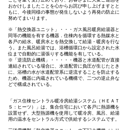
おかけしましたことを心からお詫び申し上げますとと
もに、今後同様の事態が発生しないよう再発の防止に
努めてまいります。
※「熱交換器ユニット」・・・ガス風呂暖房給湯器と
同等の機能を有する機器．住棟内を循環する熱媒水と
各戸の給水、暖房水とを熱交換して給湯・暖房を行な
う。また風呂給湯では、浴槽循環口から設定された水
位まで自動的に湯張りする機能を有している。
※「逆流防止機構」・・・・・機器と水道配管が直接
連結されている場合に、水道配管に負圧が生じたとき
に、浴槽の水が水道配管系に逆流することを防止する
ため、機器に内蔵されている機構で、二つの逆止弁な
どで構成されている。
「ガス住棟セントラル暖冷房給湯システム（ＨＥＡＴ
Ｓ：ヒーツ）」は、集合住宅において各戸に熱源機を
設置せず、大型熱源機を使用して暖冷房、風呂、給湯
用の温水をセントラル方式で供給するシステムです。