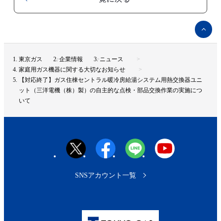
ペ
ー
ジ
ト
東京ガス
企業情報
ニュース
ッ
家庭用ガス機器に関する大切なお知らせ
プ
【対応終了】ガス住棟セントラル暖冷房給湯システム用熱交換器ユニ
へ
ット（三洋電機（株）製）の自主的な点検・部品交換作業の実施につ
いて
SNSアカウント一覧