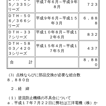
平成７年６月～平成９年
５／３３５シ
７２３
８月
リーズ
ＤＴＨ－５０
平成９年６月～平成１５
６，８８
６／３６６シ
年３月
８
リーズ
ＤＴＨ－３３
平成１０年８月～平成１
８３２
７シリーズ
２年６月
ＤＴＨ－５８
平成１５年４月～平成１
０３／４２０
４３７
７年５月
３シリーズ
８，８８
合 計
０
（3）点検ならびに部品交換が必要な総台数
８，８８０台
２．経 緯
（１）逆流防止機構の不具合について
ａ．平成１７年７月２２日に弊社は三洋電機（株）か