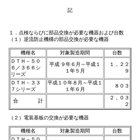
記
１．点検ならびに部品交換が必要な機器および台数
（１）逆流防止機構の部品交換が必要な機器
機種名
対象製造期間
台数
ＤＴＨ－５０
平成 ９年６月～平成１
１，２２
６／３６６シ
１年５月
９
リーズ
ＤＴＨ－３３
平成１０年８月～平成１
８０３
７シリーズ
１年６月
２，０３
合 計
２
（２）電装基板の交換が必要な機器
機種名
対象製造期間
台数
ＤＴＨ－５０