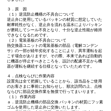
３．原 因
（１）逆流防止機構の不具合について
逆止弁に使用しているパッキンの材質に想定していた
耐摩耗性がなく、逆止弁を流れる温水によりパッキン
が磨耗してシール不良となり、十分な逆止性能が維持
できなくなるためです。
（２）電装基板の不具合について
熱交換器ユニットの電装基板の部品（電解コンデン
サ）の一部が経年劣化することにより、異常運転を起
こす場合がありますが、その際、本来であれば自動的
に機器が停止すべきところを、設計の配慮不足から機
器が運転を継続する仕様となっていたためです。
４．点検ならびに作業内容
設置先は全て把握していることから、該当品をご使用
のお客さまに事前にお知らせし、順次訪問の上、点検
ならびに部品交換作業を無償で行ってまいります。
（１） 作業内容
ａ．逆流防止機構の部品交換 パッキンの材質にフッ素
ゴムを使用した逆止弁に交換いたします。