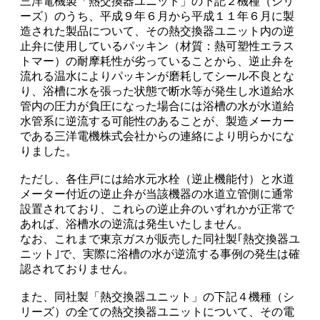
三洋電機製「熱交換器ユニット」の下記２機種（シリ
ーズ）のうち、平成９年６月から平成１１年６月に製
造された製品について、その熱交換器ユニット内の逆
止弁に使用しているパッキン（材質：熱可塑性エラス
トマー）の耐摩耗性が劣っていることから、逆止弁を
流れる温水によりパッキンが磨耗してシール不良とな
り、浴槽に水を張った状態で断水等が発生し水道給水
管内の圧力が負圧になった場合には浴槽の水が水道給
水管系に逆流する可能性のあることが、製造メーカー
である三洋電機株式会社からの連絡により明らかにな
りました。
ただし、各住戸には給水元水栓（逆止機能付）と水道
メーター付近の逆止弁が当該機器の水道立管側に通常
設置されており、これらの逆止弁のいずれかが正常で
あれば、浴槽水の逆流は発生いたしません。
なお、これまで東京ガスが販売した同社製｢熱交換器ユ
ニット｣で、実際に浴槽の水が逆流する事例の発生は確
認されておりません。
また、同社製「熱交換器ユニット」の下記４機種（シ
リーズ）の全ての熱交換器ユニットについて、その電