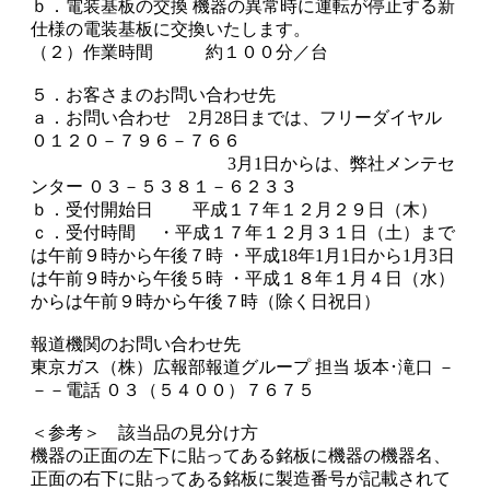
ｂ．電装基板の交換 機器の異常時に運転が停止する新
仕様の電装基板に交換いたします。
（２）作業時間 約１００分／台
５．お客さまのお問い合わせ先
ａ．お問い合わせ 2月28日までは、フリーダイヤル
０１２０－７９６－７６６
3月1日からは、弊社メンテセ
ンター ０３－５３８１－６２３３
ｂ．受付開始日 平成１７年１２月２９日（木）
ｃ．受付時間 ・平成１７年１２月３１日（土）まで
は午前９時から午後７時 ・平成18年1月1日から1月3日
は午前９時から午後５時 ・平成１８年１月４日（水）
からは午前９時から午後７時（除く日祝日）
報道機関のお問い合わせ先
東京ガス（株）広報部報道グループ 担当 坂本･滝口 －
－－電話 ０３（５４００）７６７５
＜参考＞ 該当品の見分け方
機器の正面の左下に貼ってある銘板に機器の機器名、
正面の右下に貼ってある銘板に製造番号が記載されて