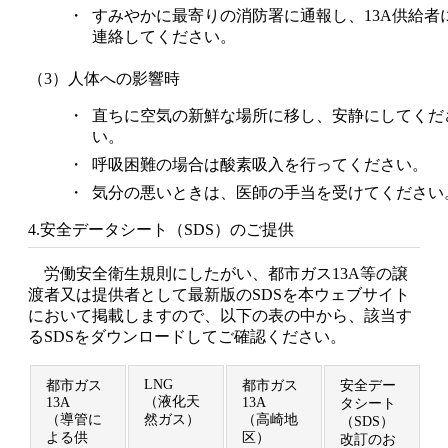
・
すみやかに最寄りの消防署に通報し、13A供給者
連絡してください。
（3）人体への影響時
・
直ちに空気の新鮮な場所に移し、安静にしてくだ
い。
・
呼吸困難の場合は酸素吸入を行ってください。
・
気分の悪いときは、医師の手当を受けてください
4.安全データシート（SDS）のご提供
労働安全衛生規則にしたがい、都市ガス13A等の譲
渡者又は提供者として最新版のSDSを本ウェブサイト
において掲載しますので、以下の表の中から、該当す
るSDSをダウンロードしてご確認ください。
LNG
都市ガス
都市ガス
安全デー
（液化天
13A
13A
タシート
（導管に
然ガス）
（高崎地
（SDS）
よる供
区）
改訂のお