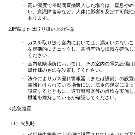
・
高い濃度で長期間直接吸入した場合は、窒息やめ
い、意識障害等など、人体に影響を及ぼす可能性
あります。
2.貯蔵または取り扱い上の注意
・
ガスを取り扱う室内においては、漏えいのないこ
を定期的にチェックし、常時有効な換気を確保し
ください。
・
室内危険場所においては、その室内の電気設備は
爆仕様のものを設置してください。
・
法令によりガス漏れ警報器（または設備）の設置
義務付けられている場合には、法令の規定に従っ
設置するとともに、適宜警報器等の点検を実施し
機能を維持しているか確認してください。
3.応急措置
（1）火災時
・
火災発生箇所の上流側に設置されているバルブ又