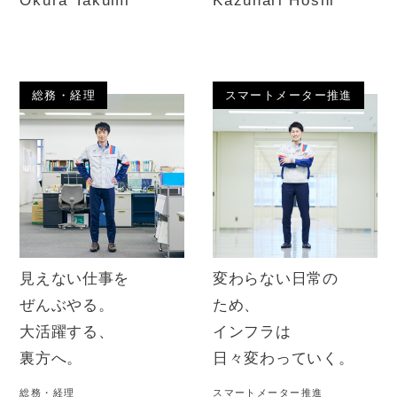
Okura Takumi
Kazunari Hoshi
総務・経理
スマートメーター推進
見えない仕事を
変わらない日常の
ぜんぶやる。
ため、
大活躍する、
インフラは
裏方へ。
日々変わっていく。
総務・経理
スマートメーター推進