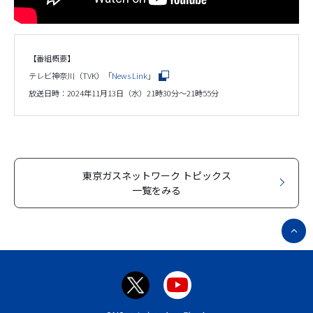
【番組概要】
テレビ神奈川（TVK）「
News Link
」
放送日時：2024年11月13日（水）21時30分～21時55分
東京ガスネットワーク トピックス
一覧をみる
ペ
ー
ジ
ト
ッ