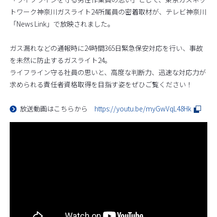
トワーク神奈川ガスライト24所属員の密着取材が、テレビ神奈川
「News Link」で放映されました。
ガス漏れなどの通報時に24時間365日緊急保安対応を行い、事故
を未然に防止するガスライト24。
ライフライン守る社員の思いと、高度な判断力、迅速な対応力が
求められる責任者資格取得を目指す姿をぜひご覧ください！
放送動画はこちらから
https://youtu.be/myGwVqL48Hk