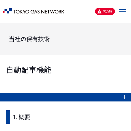
メ
緊急時
ニ
ュ
ー
当社の保有技術
自動配車機能
1. 概要