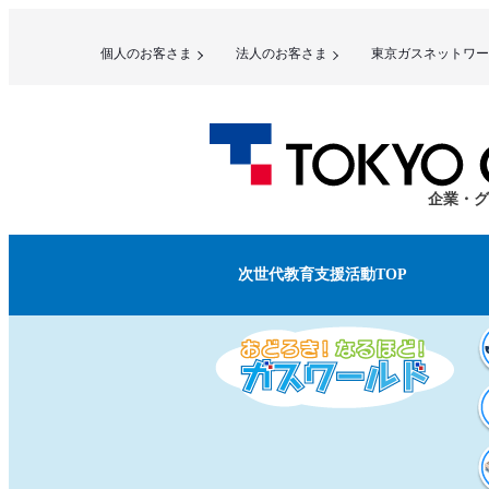
個人のお客さま
法人のお客さま
東京ガスネットワー
企業・グ
次世代教育支援活動TOP
燃料電池ってなんだろう？
過去を調べる
学
食生活から学ぶSDGs
現在を見る
小