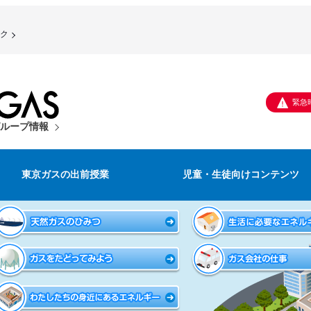
ク
緊急
ループ情報
東京ガスの出前授業
児童・生徒向けコンテンツ
校教育支援活動のご案内
都市ガスが届くまで
小学校 3
中学校 1
高校 1年
ガス会社の仕事
年生
年生
生
（職業講話）
中学校向け副教材
安心安全ガスの防災
小学校 4
中学校 2
高校 2年