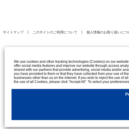
サイトマップ
このサイトのご利用について
個人情報のお取り扱いにつ
We use cookies and other tracking technologies (Cookies) on our website to
offer social media features and improve our website through access analy
shared with our partners that provide advertising, social media and/or ana
you have provided to them or that they have collected from your use of the
businesses other than us on the internet. If you wish to reject the use of al
the use of all Cookies, please click "Accept All". To select your preference
rejection settings at any time by clicking the
"Privacy Settings"
button on th
Cookies Details
P
Privacy Policy