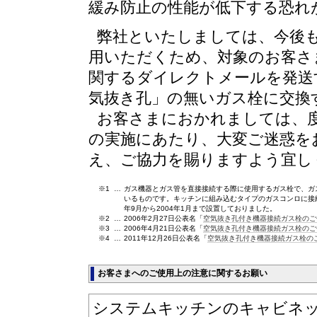
緩み防止の性能が低下する恐れ
弊社といたしましては、今後
用いただくため、対象のお客さ
関するダイレクトメールを発送
気抜き孔」の無いガス栓に交換
お客さまにおかれましては、
の実施にあたり、大変ご迷惑を
え、ご協力を賜りますよう宜し
※1
…
ガス機器とガス管を直接接続する際に使用するガス栓で、ガ
いるものです。キッチンに組み込むタイプのガスコンロに接
年9月から2004年1月まで設置しておりました。
※2
…
2006年2月27日公表名「
空気抜き孔付き機器接続ガス栓のご
※3
…
2006年4月21日公表名「
空気抜き孔付き機器接続ガス栓のご
※4
…
2011年12月26日公表名「
空気抜き孔付き機器接続ガス栓の
お客さまへのご使用上の注意に関するお願い
システムキッチンのキャビネ