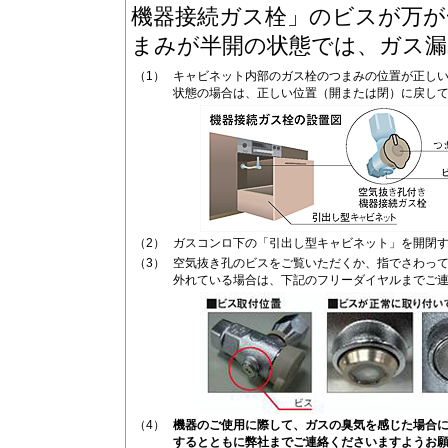
機器接続ガス栓」のビスが万が
まみが半開の状態では、ガス漏
（1）
キャビネット内部のガス栓のつまみの位置が正し
状態の場合は、正しい位置（開または閉）に戻し
（2）
ガスコンロ下の「引出し型キャビネット」を開閉
（3）
空気抜き孔のビスをご覧いただくか、指でさわっ
外れている場合は、下記のフリーダイヤルまでご
（4）
機器のご使用に際して、ガスの臭気を感じた場合
するとともに弊社までご連絡くださいますようお