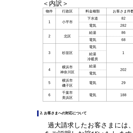
＜内訳＞
物件
行政区
料金種類
お客さま件
下水道
82
1
小平市
電気
282
給湯
86
2
北区
電気
68
電気
3
杉並区
1
給湯
冷暖房
給湯
横浜市
4
202
神奈川区
電気
横浜市
5
電気
29
磯子区
千葉市
6
電気
188
美浜区
2. お客さまへの対応について
過大請求したお客さまには