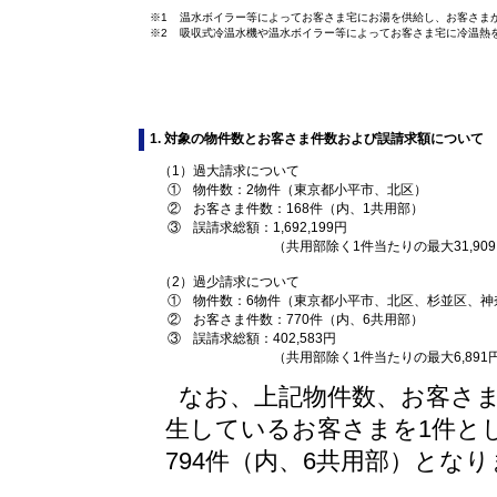
※1
温水ボイラー等によってお客さま宅にお湯を供給し、お客さま
※2
吸収式冷温水機や温水ボイラー等によってお客さま宅に冷温熱
1. 対象の物件数とお客さま件数および誤請求額について
（1）
過大請求について
①
物件数：2物件（東京都小平市、北区）
②
お客さま件数：168件（内、1共用部）
③
誤請求総額：1,692,199円
（共用部除く1件当たりの最大31,909円
（2）
過少請求について
①
物件数：6物件（東京都小平市、北区、杉並区、神
②
お客さま件数：770件（内、6共用部）
③
誤請求総額：402,583円
（共用部除く1件当たりの最大6,891円
なお、上記物件数、お客さ
生しているお客さまを1件と
794件（内、6共用部）とな