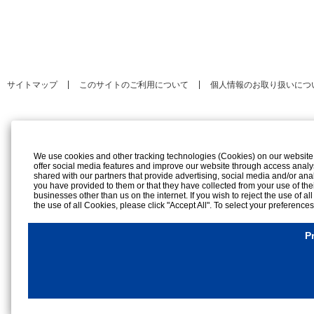
サイトマップ
このサイトのご利用について
個人情報のお取り扱いにつ
We use cookies and other tracking technologies (Cookies) on our website to
offer social media features and improve our website through access analy
shared with our partners that provide advertising, social media and/or ana
you have provided to them or that they have collected from your use of the
businesses other than us on the internet. If you wish to reject the use of al
the use of all Cookies, please click "Accept All". To select your preference
rejection settings at any time by clicking the
"Privacy Settings"
button on th
Cookies Details
P
Privacy Policy