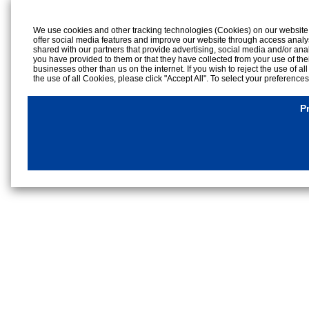
We use cookies and other tracking technologies (Cookies) on our website to
offer social media features and improve our website through access analy
shared with our partners that provide advertising, social media and/or ana
you have provided to them or that they have collected from your use of the
businesses other than us on the internet. If you wish to reject the use of al
the use of all Cookies, please click "Accept All". To select your preference
rejection settings at any time by clicking the
"Privacy Settings"
button on th
Cookies Details
P
Privacy Policy