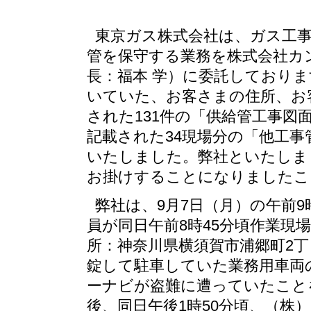
東京ガス株式会社は、ガス工
管を保守する業務を株式会社カ
長：福本 学）に委託しており
いていた、お客さまの住所、お
された131件の「供給管工事図
記載された34現場分の「他工
いたしました。弊社といたしま
お掛けすることになりましたこ
弊社は、9月7日（月）の午前
員が同日午前8時45分頃作業現
所：神奈川県横須賀市浦郷町2丁
錠して駐車していた業務用車両
ーナビが盗難に遭っていたこと
後、同日午後1時50分頃、（株