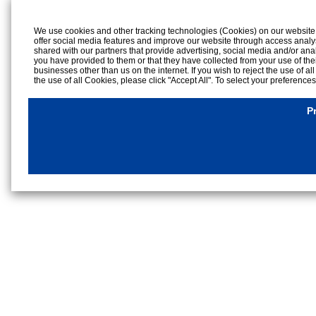
We use cookies and other tracking technologies (Cookies) on our website to
offer social media features and improve our website through access analy
shared with our partners that provide advertising, social media and/or ana
you have provided to them or that they have collected from your use of the
businesses other than us on the internet. If you wish to reject the use of al
the use of all Cookies, please click "Accept All". To select your preference
rejection settings at any time by clicking the
"Privacy Settings"
button on th
Cookies Details
P
Privacy Policy