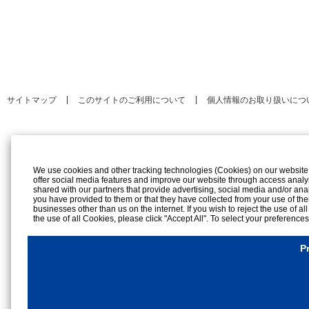
サイトマップ
このサイトのご利用について
個人情報のお取り扱いにつ
We use cookies and other tracking technologies (Cookies) on our website to
offer social media features and improve our website through access analy
shared with our partners that provide advertising, social media and/or ana
you have provided to them or that they have collected from your use of the
businesses other than us on the internet. If you wish to reject the use of al
the use of all Cookies, please click "Accept All". To select your preference
rejection settings at any time by clicking the
"Privacy Settings"
button on th
Cookies Details
P
Privacy Policy