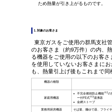
ため熱量が引き上がるものです。
1. 対象のお客さま
東京ガスをご使用の群馬支社管
のお客さま（約9万件）の内、
る機器をご使用の以下のお客さ
を使用していないお客さまにお
も、熱量引上げ後もこれまで同
機器の種類
※2
不完全燃焼防止機能
の
※3
家庭用機器
ー付FE式
湯沸器
金網ストーブ
業務用厨房機器
そば釜、麺ゆで器、フライ