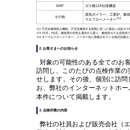
GHP
ガス種12A仕様機器
蒸気ボイラー、工業炉、吸
その他
※4
マルフローメーター
※2
不完全燃焼防止機能…不完全燃焼する状態に至った場合に当該ガス
※3
CF式、FE式…燃焼用の空気を屋内から取り、燃焼排ガスを排気筒
※4
サーマルフローメーター…メーター内に搭載されている熱式流量セ
2. お客さまへのお知らせ
対象の可能性のある全てのお客
訪問し、このたびの点検作業の
せします。その後、個別に訪問
お、弊社のインターネットホー
本件について掲載します。
3. 点検作業の内容
弊社の社員および販売会社（