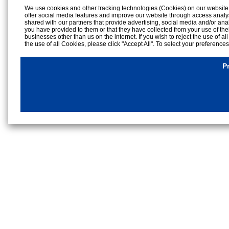
We use cookies and other tracking technologies (Cookies) on our website to
offer social media features and improve our website through access analy
shared with our partners that provide advertising, social media and/or ana
you have provided to them or that they have collected from your use of the
businesses other than us on the internet. If you wish to reject the use of al
the use of all Cookies, please click "Accept All". To select your preference
rejection settings at any time by clicking the
"Privacy Settings"
button on th
Cookies Details
P
Privacy Policy