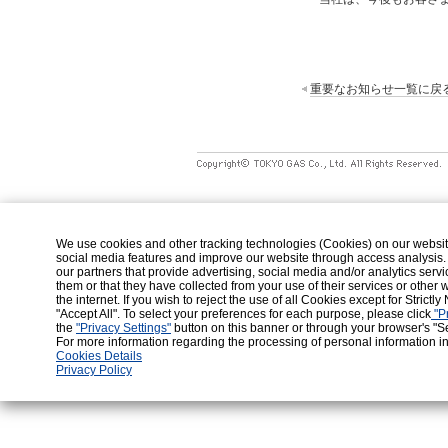
重要なお知らせ一覧に戻
We use cookies and other tracking technologies (Cookies) on our website t
social media features and improve our website through access analysis.
our partners that provide advertising, social media and/or analytics ser
them or that they have collected from your use of their services or othe
the internet. If you wish to reject the use of all Cookies except for Strictl
"Accept All". To select your preferences for each purpose, please click
"Pr
the
"Privacy Settings"
button on this banner or through your browser's "Se
Cookies Details
Privacy Policy