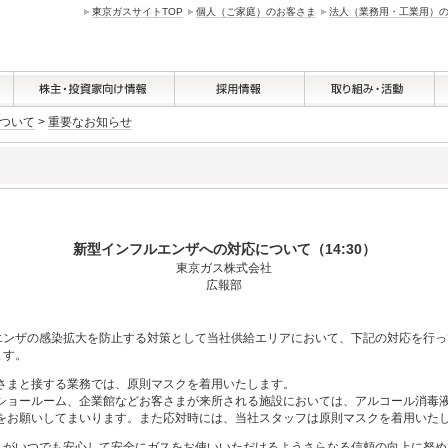
東京ガスサイトTOP
個人（ご家庭）のお客さま
法人（業務用・工業用）
ついて
>
重要なお知らせ
新型インフルエンザへの対応について（14:30）
東京ガス株式会社
広報部
ンザの感染拡大を防止する対策として当社供給エリアにおいて、下記の対応を行っ
ます。
さまと接する業務では、原則マスクを着用いたします。
ショールーム、企業館などお客さまが来所される施設においては、アルコール消毒
をお願いしてまいります。また応対時には、当社スタッフは原則マスクを着用いた
がいつでも安心して安全にガスをお使いいただけるようさらなる信頼の向上に努め