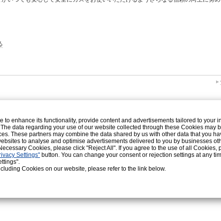
る
o enhance its functionality, provide content and advertisements tailored to your int
 The data regarding your use of our website collected through these Cookies may 
vices. These partners may combine the data shared by us with other data that you ha
r websites to analyse and optimise advertisements delivered to you by businesses ot
y Necessary Cookies, please click "Reject All". If you agree to the use of all Cookies, 
ivacy Settings"
button. You can change your consent or rejection settings at any tim
ttings".