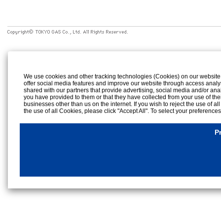
We use cookies and other tracking technologies (Cookies) on our website to
offer social media features and improve our website through access analy
shared with our partners that provide advertising, social media and/or ana
you have provided to them or that they have collected from your use of the
businesses other than us on the internet. If you wish to reject the use of al
the use of all Cookies, please click "Accept All". To select your preference
rejection settings at any time by clicking the
"Privacy Settings"
button on th
Cookies Details
P
Privacy Policy