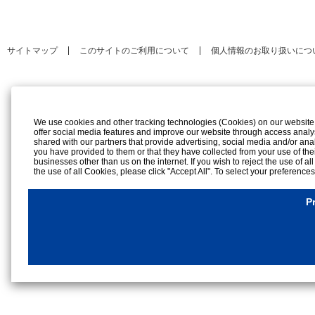
サイトマップ
このサイトのご利用について
個人情報のお取り扱いにつ
We use cookies and other tracking technologies (Cookies) on our website to
offer social media features and improve our website through access analy
shared with our partners that provide advertising, social media and/or ana
you have provided to them or that they have collected from your use of the
businesses other than us on the internet. If you wish to reject the use of al
the use of all Cookies, please click "Accept All". To select your preference
rejection settings at any time by clicking the
"Privacy Settings"
button on th
Cookies Details
P
Privacy Policy