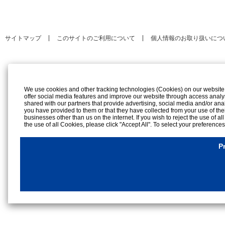
サイトマップ
このサイトのご利用について
個人情報のお取り扱いにつ
We use cookies and other tracking technologies (Cookies) on our website to
offer social media features and improve our website through access analy
shared with our partners that provide advertising, social media and/or ana
you have provided to them or that they have collected from your use of the
businesses other than us on the internet. If you wish to reject the use of al
the use of all Cookies, please click "Accept All". To select your preference
rejection settings at any time by clicking the
"Privacy Settings"
button on th
Cookies Details
P
Privacy Policy