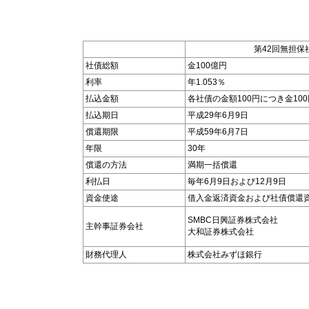
第42回無担保
社債総額
金100億円
利率
年1.053％
払込金額
各社債の金額100円につき金100
払込期日
平成29年6月9日
償還期限
平成59年6月7日
年限
30年
償還の方法
満期一括償還
利払日
毎年6月9日および12月9日
資金使途
借入金返済資金および社債償還
SMBC日興証券株式会社
主幹事証券会社
大和証券株式会社
財務代理人
株式会社みずほ銀行