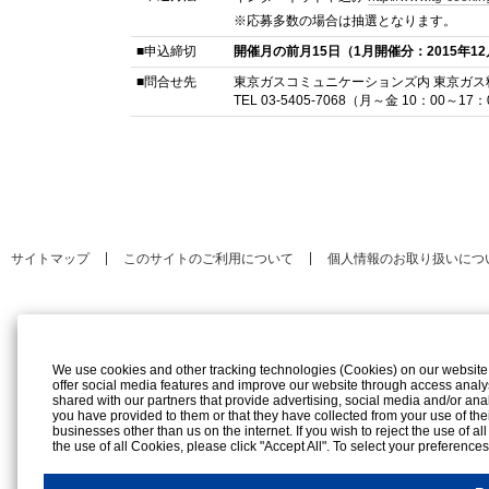
※応募多数の場合は抽選となります。
■申込締切
開催月の前月15日（1月開催分：2015年1
■問合せ先
東京ガスコミュニケーションズ内 東京ガス
TEL 03-5405-7068（月～金 10：00～
サイトマップ
このサイトのご利用について
個人情報のお取り扱いにつ
We use cookies and other tracking technologies (Cookies) on our website to
offer social media features and improve our website through access analy
shared with our partners that provide advertising, social media and/or ana
you have provided to them or that they have collected from your use of the
businesses other than us on the internet. If you wish to reject the use of al
the use of all Cookies, please click "Accept All". To select your preference
rejection settings at any time by clicking the
"Privacy Settings"
button on th