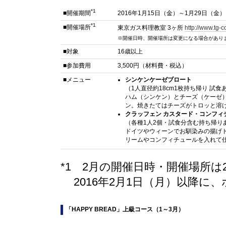
*1
■開催期間
2016年1月15日（金）～1月29日（金）
*1
■開催場所
東京ガス料理教室 3ヶ所
http://www.tg-c
※開催日時、開催場所は変更になる場合があり
■対象
16歳以上
■参加費用
3,500円（材料費・税込）
■メニュー
シンケンケーゼブロート
（1人直径約18cm1枚持ち帰り 試食
ハム（シンケン）とチーズ（ケーゼ
ン。焼きたてはチーズがトロッと溶
クラッフェン カスタード・コンフィ
（各種1人2個・試食分含む持ち帰り
ドイツやウィーンでお馴染みの揚げ
リームやコンフィチュールを入れて
*1 2月の開催日時・開催場所は2
2016年2月1日（月）以降
「HAPPY BREAD」上級コース（1～3月）