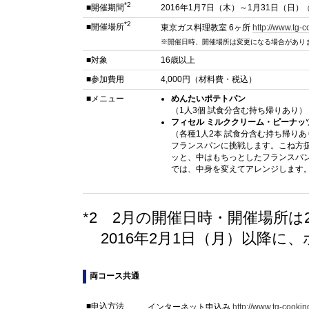
*2
■開催期間
2016年1月7日（木）～1月31日（日）
*2
■開催場所
東京ガス料理教室 6ヶ所
http://www.tg-c
※開催日時、開催場所は変更になる場合があり
■対象
16歳以上
■参加費用
4,000円（材料費・税込）
■メニュー
めんたいポテトパン
（1人3個 試食分含む持ち帰りあり）
フィセル ミルククリーム・ピーナッ
（各種1人2本 試食分含む持ち帰りあ
フランスパンに挑戦します。こね方
ッと、中はもちっとしたフランスパ
では、中身を変えてアレンジします
*2 2月の開催日時・開催場所は2
2016年2月1日（月）以降
両コース共通
■申込方法
インターネット申込み
http://www.tg-cookin