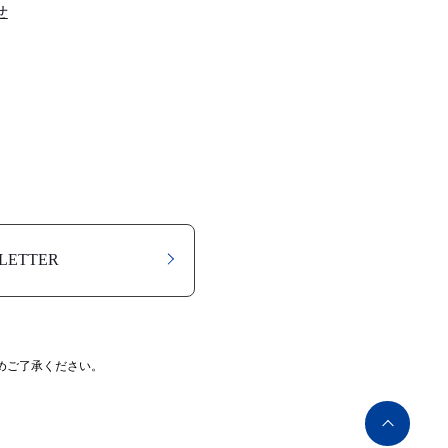
せ
LETTER
めご了承ください。
ペ
ー