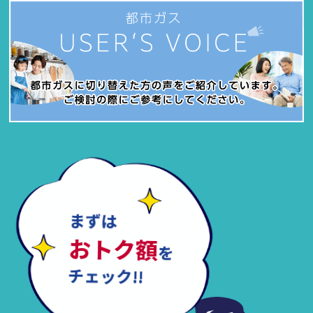
まずは
おトク額
を
チェック!!