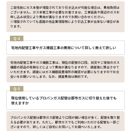
ご自宅前にガス本管が埋設されており引き込みが可能な場合は、費用負担は
ございません。ガス本管工事が必要なお客さまは、工事延長や周辺のガスお
申し込み状況により費用が異なりますのでお問い合わせください。
※埋設されていても道路の他企業埋設物により引込工事が出来ない場合があ
ります。
Q-2
宅地内配管工事やガス機器工事の費用について詳しく教えて欲しい
宅地内配管工事やガス機器工事は、現在の配管の口径、状況やご使用のガス
機器の部品の有無などによって費用が異なりますので、調査後に算出させて
いただきます。調査にはガス機器設置場所の確認が必要になりますのでお立
会いをお願いいたします。なお、調査費用は無料です。
Q-3
現在使用しているプロパンガス配管は都市ガスに切り替えた後でも
使えますか
プロパンガス配管は都市ガス配管より口径が細い場合が多く、配管を取り替
える必要があります。ただし、都市ガスでもご利用いただける配管も一部ご
ざいますので、詳しくはご自宅にお伺いしてお調べいたします。