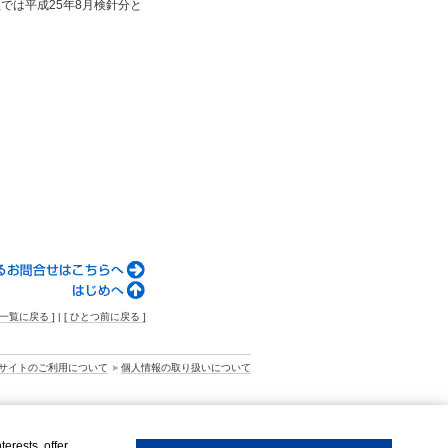
区では平成25年8月検針分と
。
一覧に戻る ]
|
[ ひとつ前に戻る ]
サイトのご利用について
個人情報の取り扱いについて
erests, offer