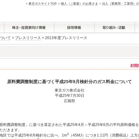
東京ガスサイトTOP
個人（ご家庭）のお客さま
法人（業務用・工業用）
ついて
>
プレスリリース
> 2013年度プレスリリース
原料費調整制度に基づく平成25年9月検針分のガス料金について
東京ガス株式会社
平成25年7月30日
広報部
原料費調整制度」に基づき算定された平成25年4月～平成25年6月の平均原料価格を
ただきます。
3
地区では平成25年8月検針分に比べ、1m
（45MJ）につき1.11円（消費税込）上