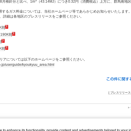
3
8月検針分と比べ、1m
（43.14MJ）につき0.32円（消費税込）上方に、群馬南地
適用するガス料金については、当社ホームページ等であらかじめお知らせいたします
、詳細は各地区のプレスリリースをご参照ください。
B]
90KB]
]
B]
リアについては以下のホームページをご参照ください。
o.jp/userguide/kyoukyuu_area.html
[ プレスリリース
o enhance its functionality, provide content and advertisements tailored to your int