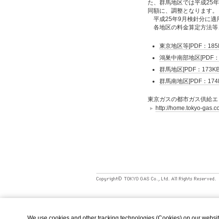
た、群馬地区では平成25年
同額に、調整となります。
平成25年9月検針分に
各地区の料金算定方法等
東京地区等[PDF：185K
鴻巣中南部地区[PDF：1
群馬地区[PDF：173KB
群馬南地区[PDF：174K
東京ガスの都市ガス供給エ
http://home.tokyo-gas.c
We use cookies and other tracking technologies (Cookies) on our website t