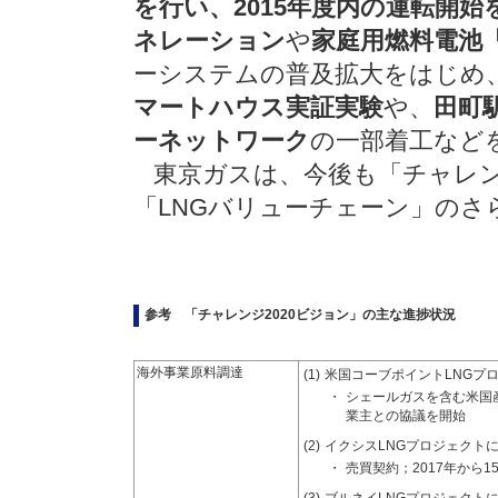
を行い、2015年度内の運転開
ネレーション
や
家庭用燃料電池
ーシステムの普及拡大をはじめ
マートハウス実証実験
や、
田町
ーネットワーク
の一部着工など
東京ガスは、今後も「チャレンジ
「LNGバリューチェーン」の
参考 「チャレンジ2020ビジョン」の主な進捗状況
海外事業原料調達
(1)
米国コーブポイントLNGプ
・
シェールガスを含む米国
業主との協議を開始
(2)
イクシスLNGプロジェクト
・
売買契約；2017年から1