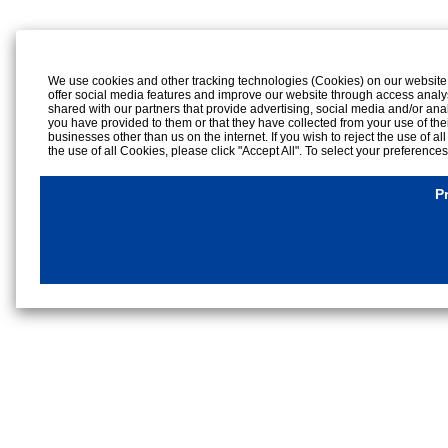
We use cookies and other tracking technologies (Cookies) on our website to
offer social media features and improve our website through access analy
shared with our partners that provide advertising, social media and/or ana
you have provided to them or that they have collected from your use of the
businesses other than us on the internet. If you wish to reject the use of al
the use of all Cookies, please click "Accept All". To select your preference
rejection settings at any time by clicking the
"Privacy Settings"
button on th
Cookies Details
P
Privacy Policy