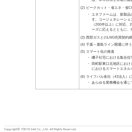
(2)
ピークカット・省エネ・省C
・
エネファームは、新製品の投
す。コージェネレーショ
（200件以上）に対応、
ーズに応えるとともに、
(3)
西部ガスとのLNG売買契約締
(4)
千葉～鹿島ライン開通に伴う需
(5)
スマート化の推進
・
磯子社宅における集合住
・
田町駅東口北地区におけ
におけるスマートエネル
(6)
ライフバル各社（43法人）
・
あらゆる業務機会を通じ