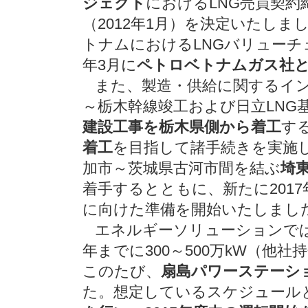
ジェクト
におけるLNG売買契約締
（2012年1月）を決定いたし
トナムにおけるLNGバリュー
年3月に
ペトロベトナムガス社と
また、製造・供給に関するインフ
～栃木幹線竣工および日立LNG
建設工事を栃木県側から着工
す
着工
を目指して諸手続きを実施し
加市～茨城県古河市間を結ぶ
埼
着手するとともに、新たに201
に向けた準備を開始いたしまし
エネルギーソリューションでは
年までに300～500万kW（他
このたび、
扇島パワーステーシ
た。想定しているスケジュール