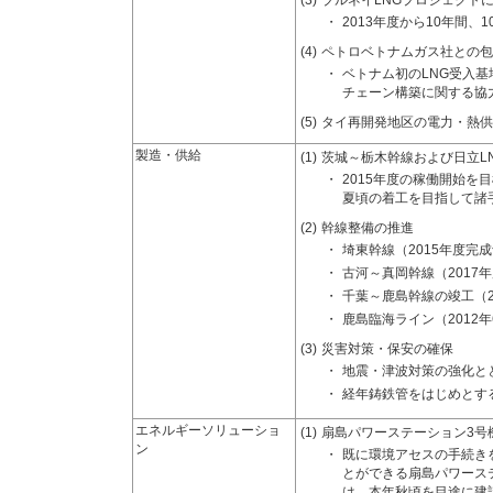
(3)
ブルネイLNGプロジェクト
・
2013年度から10年間、
(4)
ペトロベトナムガス社との包
・
ベトナム初のLNG受入基
チェーン構築に関する協
(5)
タイ再開発地区の電力・熱供
製造・供給
(1)
茨城～栃木幹線および日立L
・
2015年度の稼働開始
夏頃の着工を目指して諸
(2)
幹線整備の推進
・
埼東幹線（2015年度完
・
古河～真岡幹線（2017
・
千葉～鹿島幹線の竣工（2
・
鹿島臨海ライン（2012
(3)
災害対策・保安の確保
・
地震・津波対策の強化と
・
経年鋳鉄管をはじめとす
エネルギーソリューショ
(1)
扇島パワーステーション3号
ン
・
既に環境アセスの手続き
とができる扇島パワース
は、本年秋頃を目途に建