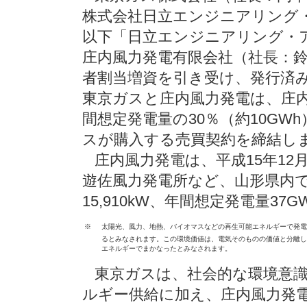
株式会社日立エンジニアリング
以下「日立エンジニアリング・
庄内風力発電有限会社（社長：鈴
者割当増資を引き受け、発行済み
東京ガスと庄内風力発電は、庄
間想定発電量の30％（約10GW
スが購入する売買契約を締結し
庄内風力発電は、平成15年12月
遊佐風力発電所など、山形県内で
15,910kW、年間想定発電量3
※
太陽光、風力、地熱、バイオマスなどの再生可能エネルギーで発電
るとみなされます。この環境価値は、電気そのものの価値と分離し
エネルギーでまかなったとみなされます。
東京ガスは、社会的な環境意識
ルギー供給に加え、庄内風力発電