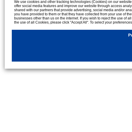
We use cookies and other tracking technologies (Cookies) on our website to
offer social media features and improve our website through access analy
shared with our partners that provide advertising, social media and/or ana
you have provided to them or that they have collected from your use of the
businesses other than us on the internet. If you wish to reject the use of al
the use of all Cookies, please click "Accept All". To select your preference
rejection settings at any time by clicking the
"Privacy Settings"
button on th
Cookies Details
P
Privacy Policy