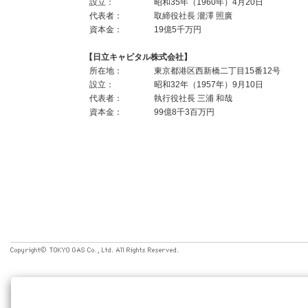
設立：
昭和35年（1960年）4月20日
代表者：
取締役社長 瀧澤 照廣
資本金：
19億5千万円
【日立キャピタル株式会社】
所在地：
東京都港区西新橋二丁目15番12号
設立：
昭和32年（1957年）9月10日
代表者：
執行役社長 三浦 和哉
資本金：
99億8千3百万円